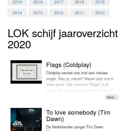
Home
2019
2018
2017
2016
2015
2014
2013
2012
2011
2010
Programma's
LOK schijf jaar­over­zicht
Nieuws
2020
Foto's
Video
Flags (Coldplay)
Webcam
Coldplay verrast ons met een nieuwe
single. Nou ja, nieuw? Nieuw voor ons in
ieder geval. Het nummer "Flags" is al
Vacatures
eerder als bonustrack uitgekomen op de
Japanse versie van het album "Everyday
Info
To love somebody (Tim
Dawn)
Life"
De Nederlandse zanger Tim Dawn