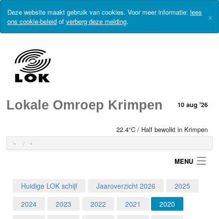
Deze website maakt gebruik van cookies. Voor meer informatie:
lees
×
ons cookie-beleid
of
verberg deze melding
.
Lokale Omroep Krimpen
10 aug '26
22.4°C / Half bewolkt in Krimpen
-
-
MENU
Huidige LOK schijf
Jaaroverzicht 2026
2025
Login
2024
2023
2022
2021
2020