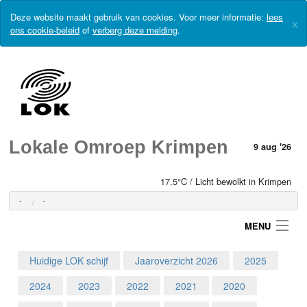
Deze website maakt gebruik van cookies. Voor meer informatie:
lees
×
ons cookie-beleid
of
verberg deze melding
.
Lokale Omroep Krimpen
9 aug '26
17.5°C / Licht bewolkt in Krimpen
-
-
MENU
Huidige LOK schijf
Jaaroverzicht 2026
2025
Login
2024
2023
2022
2021
2020