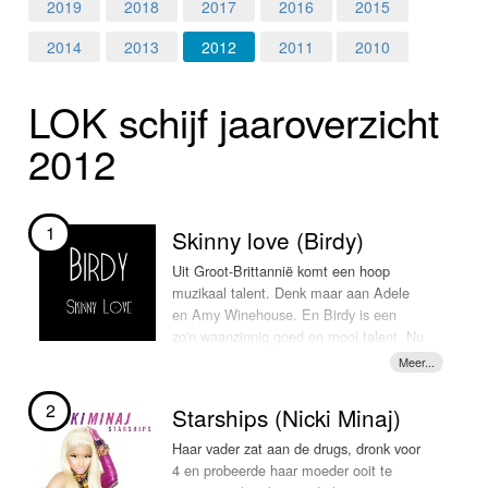
Home
2019
2018
2017
2016
2015
2014
2013
2012
2011
2010
Programma's
LOK schijf jaar­over­zicht
Nieuws
2012
Foto's
Video
1
Skinny love (Birdy)
Webcam
Uit Groot-Brittannië komt een hoop
muzikaal talent. Denk maar aan Adele
en Amy Winehouse. En Birdy is een
Info
zo'n waanzinnig goed en mooi talent. Nu
denk je vast: Oh ja, dat meisje van
! Inderdaad, dat meisje van
Skinny Love
een cover van Bon Iver.
Skinny Love,
2
Starships (Nicki Minaj)
Met haar mooie, fragiele stem en
prachtige pianospel heeft ze al aardig
Haar vader zat aan de drugs, dronk voor
wat hits gescoord. En dat op
4 en probeerde haar moeder ooit te