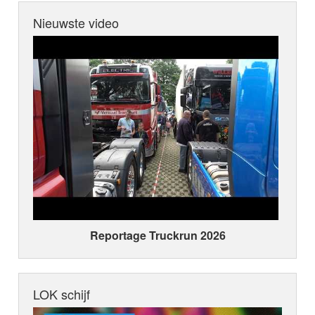
kwaliteit van zijn liedjes. De jury ziet in
Nieuwste video
Bertolf een componist en tekstschrijver
met een grote toekomst." De
LOKSCHIJF "Mary" is een schitterende
ode aan zijn overleden schoonmoeder.
Kortom, een meer dan terechte
LOKSCHIJF!
Reportage Truckrun 2026
LOK schijf