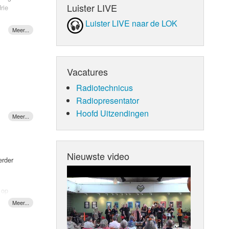
Luister LIVE
rie
re To
Luister LIVE naar de LOK
erken
ents
.
derde
ntl op
t ook
Vacatures
Radiotechnicus
Radiopresentator
Hoofd Uitzendingen
Nieuwste video
erder
 op
, maar
jn bedrog
t hij als