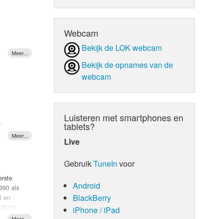
d Orgaan
Webcam
Bekijk de LOK webcam
Bekijk de opnames van de
webcam
Luisteren met smartphones en
ar
tablets?
Live
Gebruik
TuneIn
voor
our
Johnny
erste
roep
Android
990 als
BlackBerry
t en
 2011!
iPhone / iPad
derd door
er