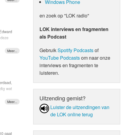
Windows Phone
zes en De
HIJF.
In 2004
en zoek op "LOK radio"
ty Weels
en de
LOK interviews en fragmenten
 Edward
als Podcast
 deze
nder de
Gebruik
Spotify Podcasts
of
et het
out you
e ze een
n
YouTube Podcasts
om naar onze
 nummer
interviews en fragmenten te
luisteren.
werd
e adem
erdaad,
n
dig wat
latina
Uitzending gemist?
single in
draai
s
Luister de uit­zen­din­gen van
Birdy
 22
 wat een
de LOK online terug
or the
an aller
10 gaat