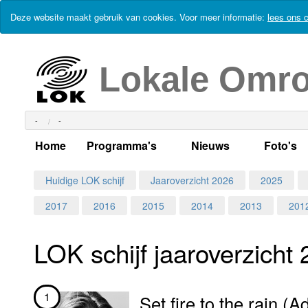
Deze website maakt gebruik van cookies. Voor meer informatie:
lees ons c
Lokale Omr
-
-
Home
Programma's
Nieuws
Foto's
Alle dagen
Actueel Lokaal Nieuw
Algeme
Huidige LOK schijf
Jaaroverzicht 2026
2025
2017
2016
2015
2014
2013
201
Weekschema
LOK nieuws
Evenem
Per dag
Kabelkrant
Progra
Maandag
LOK schijf jaar­over­zicht
Alle programma's
Columns
Smoele
Dinsdag
1
Set fire to the rain (A
Uitzending gemist?
RSS feed
Woensdag