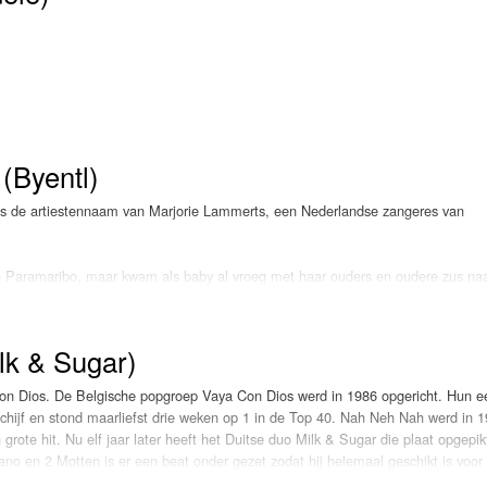
Programmabeleid Bepalen
Weerman
Over Krimpen a/d IJssel
(Byentl)
 is de artiestennaam van Marjorie Lammerts, een Nederlandse zangeres van
 Paramaribo, maar kwam als baby al vroeg met haar ouders en oudere zus na
het muziekvirus, waarna ze op 12-jarige leeftijd haar eerste stappen in de
tenjachten behaalde Lammerts met gemak de finaleplaats.
lk & Sugar)
ftijd. Lammerts zingt in de Belgische meidengroep Loving Angels die een wereldt
op door in de achtergrondkoren van onder meer Golden Earring, Lee Towers, 
on Dios. De Belgische popgroep Vaya Con Dios werd in 1986 opgericht. Hun e
jaar gaat Lammerts een nieuwe uitdaging aan. Ze wordt leadzangeres van de g
hijf en stond maarliefst drie weken op 1 in de Top 40. Nah Neh Nah werd in 1
ergrondzang voor de theatertour van haar nicht Ruth Jacott te verzorgen.
grote hit. Nu elf jaar later heeft het Duitse duo Milk & Sugar die plaat opgepik
no en 2 Motten is er een beat onder gezet zodat hij helemaal geschikt is voor
erts in de dertig man sterke succesgroep Gospel Train, waarna ze wordt bena
 om de Top 40 in te komen met de grote hit Let The Sun Shine. Gaat het nu we