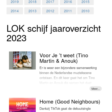
Home
2019
2018
2017
2016
2015
2014
2013
2012
2011
2010
Programma's
LOK schijf jaar­over­zicht
Nieuws
2023
Foto's
Video
Voor Je ’t weet (Tino
Martin & Anouk)
Webcam
Er is weer een bijzondere samenwerking
binnen de Nederlandse muziekscene
Info
ontstaan. En dit keer gaat het om Tino
Martin en Anouk die samen het duet
'Voor Je ’t weet' hebben opgenomen.
Anouk, die eigenlijk geen
Nederlandstalig meer wil zingen, was
Home (Good Neighbours)
onder de indruk van een demo die ze
van Tino opgestuurd kreeg. "Dat is echt
Dankzij TikTok gaat de debuutsingle