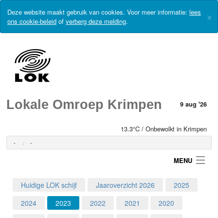
Deze website maakt gebruik van cookies. Voor meer informatie:
lees
×
ons cookie-beleid
of
verberg deze melding
.
Lokale Omroep Krimpen
9 aug '26
13.3°C / Onbewolkt in Krimpen
-
-
MENU
Huidige LOK schijf
Jaaroverzicht 2026
2025
Login
2024
2023
2022
2021
2020