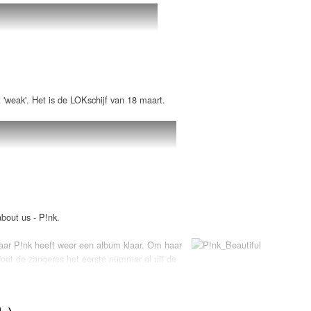
'weak'. Het is de LOKschijf van 18 maart.
bout us - P!nk.
ar P!nk heeft weer een album klaar. Om haar
oet de zangeres het eerste nummer al uit de
s" is er alweer eentje om u tegen te zeggen. Het
 in de winkelrekken liggen. Dat verklapte de
mmers beloven allemaal toppertjes van formaat