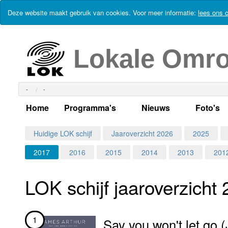
Deze website maakt gebruik van cookies. Voor meer informatie:
lees ons c
Lokale Omr
-
-
Home
Programma's
Nieuws
Foto's
Alle dagen
Actueel Lokaal Nieuw
Algeme
Huidige LOK schijf
Jaaroverzicht 2026
2025
2017
2016
2015
2014
2013
201
Weekschema
LOK nieuws
Evenem
Per dag
Kabelkrant
Progra
Maandag
LOK schijf jaar­over­zicht
Alle programma's
Columns
Smoele
Dinsdag
1
Say you won't let go 
Uitzending gemist?
RSS feed
Woensdag