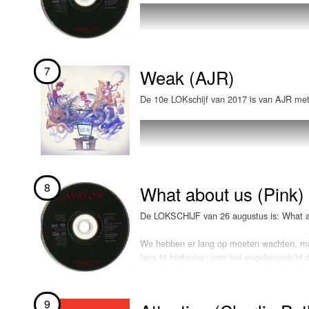
7
Weak (AJR)
De 10e LOKschijf van 2017 is van AJR met 
8
What about us (Pink)
De LOKSCHIJF van 26 augustus is: What a
We hebben er lang op moeten wachten, ma
fans te bedanken voor het engelengeduld d
doeken. En jawel, de single "What about u
nieuwe album van P!nk zal vanaf 13 oktober
zangeres zelf op Instagram. De dertien nu
9