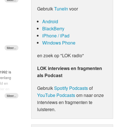
Gebruik
TuneIn
voor
r
Android
rie mee
samen
BlackBerry
met
iPhone / iPad
us
Windows Phone
en zoek op "LOK radio"
LOK interviews en fragmenten
1992 is
als Podcast
renlang
ld en
Gebruik
Spotify Podcasts
of
ier en
YouTube Podcasts
om naar onze
n dropt
ack is
interviews en fragmenten te
luisteren.