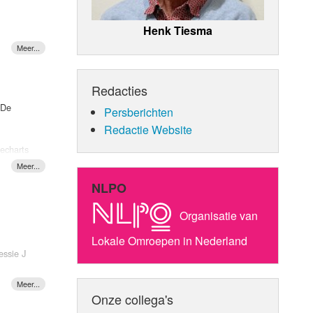
ies op
sted,
Henk Tiesma
Redacties
 De
Persberichten
Redactie Website
cecharts
rengen
NLPO
king
Organisatie van
 "Make it
Lokale Omroepen in Nederland
essie J
u" hun
ls
"Love on
Onze collega's
urt met
rack