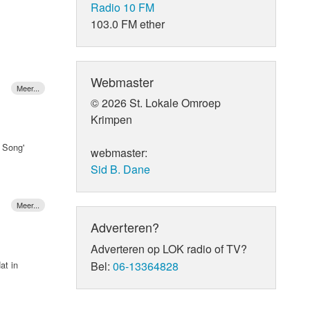
Radio 10 FM
n Sean
103.0 FM ether
s haar
werken
" de
Webmaster
© 2026 St. Lokale Omroep
Krimpen
r Song'
webmaster:
Sid B. Dane
 het
Hij
Adverteren?
d Sheeran
Adverteren op LOK radio of TV?
at in
Bel:
06-13364828
Don