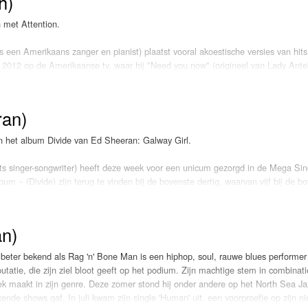
h)
e zangeres samen met onder anderen Johnny
Martin en Steve Mac, de man die in het verleden
 met Attention.
it, Ellie Goulding en Calvin Harris.
te ze haar eerste nummer van "Beautiful
een Amerikaans zanger en pianist) plaatst vooral akoestische versies van hits 
 heeft die typische beat die we van P!nk gewend
 2012 op de Amerikaanse tv, waar hij "Need you now" (origineel van Lady Ante
ag in ons hoofd en is deze week LOKSCHIJF!
eboren zanger een platencontract bij Atlantic en brengt hij begin
t. Daarop is ook Meghan Trainor te horen. Puth werkt ondertussen
e en neemt met Wiz Khalifa de track "See you again" op voor de soundtrack v
ran)
n het album Divide van Ed Sheeran: Galway Girl.
album "Nine Track Mind", waarvan "One Call away", "We don't talk anymore" (m
es worden uitgekozen. "Attent!on" is voorloper van een tweede album. LOKSC
its singer-songwriter) heeft deze week voor een unicum gezorgd in de Mega Si
bum ÷ (Divide) zijn terug te vinden bij de bovenste dertig, waarvan vijf bij de b
otify-records op zijn naam schreef, zet daarmee de top van de lijst volledig op 
orms kwam het de laatste jaren al vaker voor dat complete albums binnenkwame
n)
nets, Justin Bieber, Broederliefde en Lil’ Kleine Sheeran voor. Niet eerder b
jd zo hoog in de Nederlandse hitlijsten.
ter bekend als Rag 'n' Bone Man is een hiphop, soul, rauwe blues performer 
tatie, die zijn ziel bloot geeft op het podium. Zijn machtige stem in combinat
ereenvolgende week op de eerste plaats staan. De single wordt ruim de helft m
niek maakt in zijn genre. Deze zomer stond hij onder andere op het North Sea Ja
the Hill" die op de tweede plaats terug te vinden is. Van de albumtracks zijn "
ende shows gaf. In juli kwam zijn single 'Human' uit, een voorproefje op zijn n
. De singles komen binnen op plek zes en acht. Dus ..... "Galway Girl" LOKSCHIJ