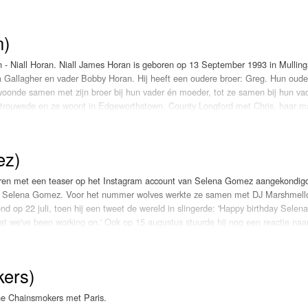
pect the unexpected bij Rag 'n' Bone Man. Vorige maand hittip van Erik en nu
n)
- Niall Horan. Niall James Horan is geboren op 13 September 1993 in Mulling
Gallagher en vader Bobby Horan. Hij heeft een oudere broer: Greg. Hun oude
 woonde samen met zijn broer bij hun vader én moeder, tot ze samen bij hun vad
ertrouwede en ze woont in Edgeworthstown, County Longford met Chris, haar m
Mhuire, een jonensschool. Niall zat op het schoolkoor, en trad op met Kerstmis. 
ijn vaderland op, als een support act voor Lloyd Daniels in Dublin. Niall Horan l
s. In een interview beschreef zijn z'n gitaar als "het beste cadeau dat k ook vo
ez)
tem voor het eerst horen tijdens een autorit, "mijn tante dacht dat de radio aans
t zijn vader. Hij is absoluut mijn held, dus ik vind het heel leuk dat we hetze
oren met een teaser op het Instagram account van Selena Gomez aangekondig
 Greg en zijn ouders zijn gescheiden toen hij vijf was. Hij is linkshandig en is
van Selena Gomez. Voor het nummer wolves werkte ze samen met DJ Marshmell
. Hij is 1 meter 71. One Direction is nu in Zweden om hun volgende album op t
op 22 juli, toen hij een tweet de wereld in slingerde: 'Happy birthday Selen
at we've been working on.' Ook op 15 augustus stuurde hij nog een reactie naa
elijk klinkt. 25 Oktober werd Wolves officieel uitgebracht. Zaterdag 4 novembe
 grote verrassing voor zijn fans. Zonder enige vooraankondiging plaatste de O
. Ook wij vonden 'Wolves' absolutely incredible!
s Town online. “Ik heb hard gewerkt in de studio en wilde dit nummer dat ik net
kers)
 op social media bij een linkje naar zijn eerste solovideoclip en -nummer. “Bedan
lf weer iets minder bijzonder. Wanneer je de clip op je computer bekijkt, is de 
ant het is een verticale video. Wel zal Selena van je smartphonescherm afspet
he Chainsmokers met Paris.
rdeel zelf. Dit is de LOKschijf van 4 november.