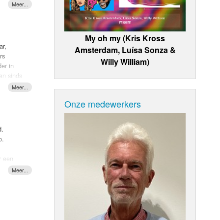
My oh my (Kris Kross
ar,
Amsterdam, Luísa Sonza &
rs
Willy William)
er in
an sinds
Voordat
eerde al
Onze medewerkers
or Kerst
tond.
lfde
d.
 de enige
o.
e
a
r een
r is het
ne
 heb
kt dat
video
teren