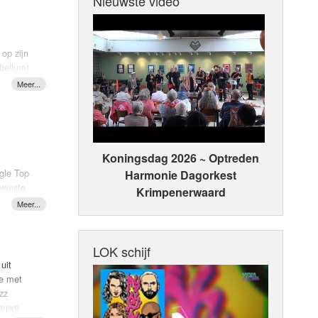
Nieuwste video
op zijn
bellum)
an
et
Koningsdag 2026 ~ Optreden
HIJF dus!
ngle Top
Harmonie Dagorkest
ovenste
Krimpenerwaard
zijn kop.
n in de
elandden
LOK schijf
uit
ie met
eer keer
zz
 Galway
ieuwe
F!