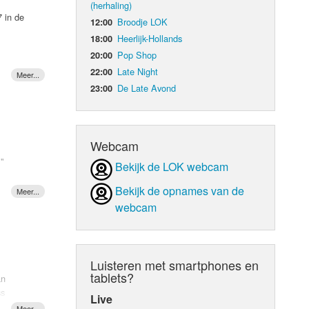
(herhaling)
7 in de
Broodje LOK
12:00
d Orgaan
Heerlijk-Hollands
18:00
Pop Shop
20:00
Late Night
22:00
der,
ook een
De Late Avond
23:00
jn
ijks
teunen.
2, en
Webcam
m"
Bekijk de LOK webcam
"
elle) de
t het
Bekijk de opnames van de
ranse
webcam
. Het
hur
IJF!
Luisteren met smartphones en
tablets?
an
ss
Live
innares