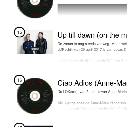
Niall, die "This Town" ook beschikbaar stel
het nummer. “Ik ben overdonderd door al jull
omdat zijn eerste single LOKSCHIJF is ge
Veel luisterplezier!
15
Up till dawn (on the 
De zomer is nog steeds ver weg. Maar met d
LOKschijf van 29 april 2017 is van Lucas &
In 2010 leren de dj’s Lucas de Wert en St
te beklimmen met tracks als "Mind Control
de heren nummers uit via Spinnin’ Records
16
Ciao Adios (Anne-Mar
De LOKschijf van 8 april is van Anne-Mari
Als 6-jarige speelde Anne-Marie Nicholson 
in de musical "Whistle down the Wind". "
samenwerkingen trok ze de aandacht van Rud
zangeres op de achtergrond.
Begin 2016 scoort ze in haar thuisland haar 