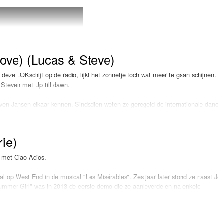
de op streamingplatforms en digitale winkels, is overspoeld met positieve react
ie geweldige reacties”, liet hij via Twitter weten. Dan is hij nu totaal flabberga
worden.
move) (Lucas & Steve)
eze LOKschijf op de radio, lijkt het zonnetje toch wat meer te gaan schijnen.
 Steven met Up till dawn.
even Jansen elkaar kennen. Sindsdien weten ze geregeld de internationale dan
", "Above", "Our House", "Clueless", "Rock it now" en "Craving". Sinds 2014 b
, waaronder "Blinded", "Fearless" en "Calinda 2K15".
ie)
Eind 2015 kwamen we de namen van beide heren al tegen op de samenwer
tussen Felix Jaehn, Lost Frequencies en Linying op "Eagle Eyes". In 2016
e met Ciao Adios.
verwerken ze "P.Y.T." (Pretty Young Thing) van Michael Jackson uit 1984 in
right".
al op West End in de musical "Les Misérables". Zes jaar later stond ze naast J
Summer Girl" was in 2013 de eerste demo die ze aanleverde en na enkele
Als ze in 2016 samenwerken met Sam Feldt en Wulf wordt "Summer on yo
imental. "Rumour Mill" wordt een hitje in de Britse hitlijst met Anne-Marie a
Top 40-debuut. De track komt op de vierde plaats terecht. In oktober wordt 
my Mind" door Radio 538 uitgeroepen tot Dance Smash, wat later ook gebe
eerste solo-hit met "Do it right", dat later wordt overtroffen met "Alarm". Die t