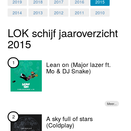
Home
2019
2018
2017
2016
2015
2014
2013
2012
2011
2010
Programma's
LOK schijf jaar­over­zicht
Nieuws
2015
Foto's
Video
1
Lean on (Major lazer ft.
Mo & DJ Snake)
Webcam
Info
2
A sky full of stars
(Coldplay)