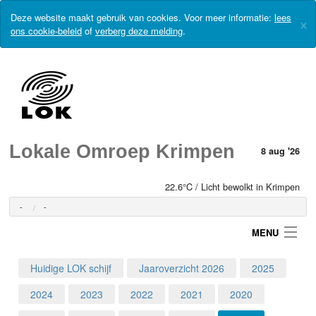
Deze website maakt gebruik van cookies. Voor meer informatie:
lees
×
ons cookie-beleid
of
verberg deze melding
.
Lokale Omroep Krimpen
8 aug '26
22.6°C / Licht bewolkt in Krimpen
-
-
MENU
Huidige LOK schijf
Jaaroverzicht 2026
2025
Login
2024
2023
2022
2021
2020