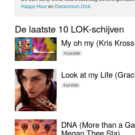
Happy Hour
en
Decennium Dick
.
De laatste 10 LOK-schijven
My oh my (Kris Kross
15 juli 2026
Look at my Life (Gra
8 juli 2026
DNA (More than a Gam
Megan Thee Sta)