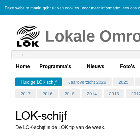
Deze website maakt gebruik van cookies. Voor meer informatie:
lees ons c
Lokale Omr
-
-
Home
Programma's
Nieuws
Foto's
Alle dagen
Actueel Lokaal Nieuw
Algeme
Huidige LOK schijf
Jaaroverzicht 2026
2025
2017
2016
2015
2014
2013
201
Weekschema
LOK nieuws
Evenem
Per dag
Kabelkrant
Progra
Maandag
LOK-schijf
Alle programma's
Columns
Smoele
Dinsdag
De LOK-schijf is de LOK tip van de week.
Uitzending gemist?
RSS feed
Woensdag