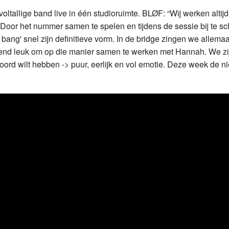
ltallige band live in één studioruimte. BLØF: “Wij werken altijd
Door het nummer samen te spelen en tijdens de sessie bij te s
 bang' snel zijn definitieve vorm. In de bridge zingen we allema
end leuk om op die manier samen te werken met Hannah. We zi
oord wilt hebben -> puur, eerlijk en vol emotie. Deze week de 