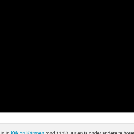
in in
Kijk op Krimpen
rond 11:00 uur en is onder andere te hore