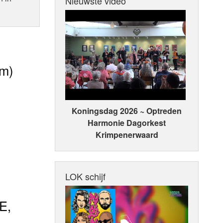
Nieuwste video
am)
Koningsdag 2026 ~ Optreden
Harmonie Dagorkest
Krimpenerwaard
LOK schijf
E,