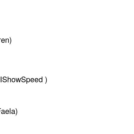
ren)
(IShowSpeed )
Faela)