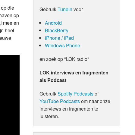
 op die
Gebruik
TuneIn
voor
chaven op
Android
al mee en
BlackBerry
jn heel
iPhone / iPad
nieuwe
Windows Phone
en zoek op "LOK radio"
LOK interviews en fragmenten
als Podcast
Gebruik
Spotify Podcasts
of
YouTube Podcasts
om naar onze
interviews en fragmenten te
luisteren.