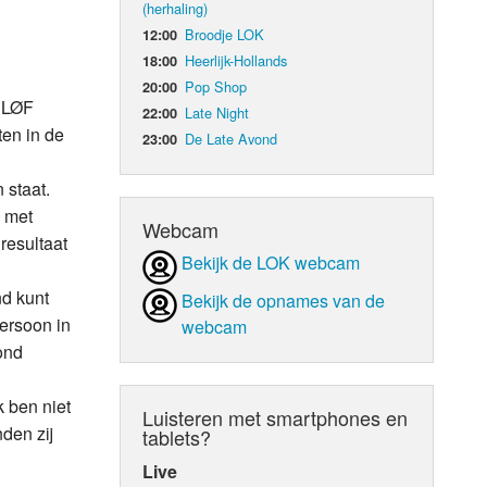
(herhaling)
Broodje LOK
12:00
d Orgaan
Heerlijk-Hollands
18:00
Pop Shop
20:00
BLØF
Late Night
22:00
en in de
De Late Avond
23:00
 staat.
 met
Webcam
resultaat
Bekijk de LOK webcam
nd kunt
Bekijk de opnames van de
persoon in
webcam
ond
k ben niet
Luisteren met smartphones en
den zij
tablets?
Live