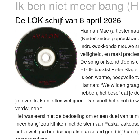
Ik ben niet meer bang 
Luister LOK Live
Donderdag
De LOK schijf van 8 april 2026
LOK schijf
Vrijdag
Hannah Mae (artiestenna
(Nederlandse poprockband,
Oude LOK programma's
Zaterdag
indrukwekkende nieuwe sin
Zondag
veiligheid, en raakt precie
De song ontstond tijdens 
BLØF‑bassist Peter Slager
is een warme, hoopvolle tra
Hannah: “We wilden graag 
hebben, het besef dat je d
je leven is, komt alles wel goed. Dan voelt het alsof de
verdwijnen.”
Het was eerst niet de bedoeling om er een duet van te ma
meer bang' zou klinken met de stem van Paskal Jakobse
het zowel qua boodschap als qua sound goed bij hun e