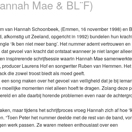
(Hannah Mae & BL¨F)
Programmabeleid Bepalen
Weerman
am van Hannah Schoonbeek, (Emmen, 16 november 1998) en 
 afkomstig uit Zeeland, opgericht in 1992) bundelen hun kracht
Over Krimpen a/d IJssel
gle ‘Ik ben niet meer bang’. Het nummer ademt vertrouwen en
s dat gevoel van kracht dat ontstaat wanneer je niet langer alleen
een inspirerende schrijfsessie waarin Hannah Mae samenwerkte
, producer Laurens Hof en songwriter Ruben van Hemmen. Het 
ck die zowel troost biedt als moed geeft.
een song maken over het gevoel van veiligheid dat je bij iema
e moeilijke momenten niet alleen hoeft te dragen. Zolang deze 
 wereld en alle daarbij horende problemen even naar de achtergr
ken, maar tijdens het schrijfproces vroeg Hannah zich af hoe 'I
n. “Toen Peter het nummer deelde met de rest van de band, von
igen werk passen. Ze waren meteen enthousiast over een