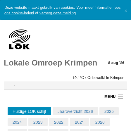
Deze website maakt gebruik van cookies. Voor meer informatie:
lees
×
ons cookie-beleid
of
verberg deze melding
.
Lokale Omroep Krimpen
8 aug '26
19.1°C / Onbewolkt in Krimpen
-
-
MENU
Huidige LOK schijf
Jaaroverzicht 2026
2025
Login
2024
2023
2022
2021
2020