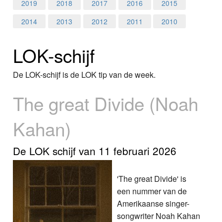
Home
2019
2018
2017
2016
2015
2014
2013
2012
2011
2010
Programma's
LOK-schijf
Nieuws
Foto's
De LOK-schijf is de LOK tip van de week.
The great Divide (Noah
Video
Kahan)
Webcam
Info
De LOK schijf van 11 februari 2026
'The great Divide' is
een nummer van de
Amerikaanse singer-
songwriter Noah Kahan