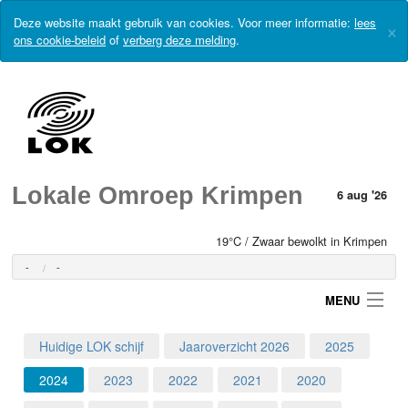
Deze website maakt gebruik van cookies. Voor meer informatie:
lees
×
ons cookie-beleid
of
verberg deze melding
.
Lokale Omroep Krimpen
6 aug '26
19°C / Zwaar bewolkt in Krimpen
-
-
MENU
Huidige LOK schijf
Jaaroverzicht 2026
2025
Login
2024
2023
2022
2021
2020