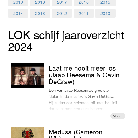
Home
2019
2018
2017
2016
2015
2014
2013
2012
2011
2010
Programma's
LOK schijf jaar­over­zicht
Nieuws
2024
Foto's
Video
Laat me nooit meer los
(Jaap Reesema & Gavin
Webcam
DeGraw)
Eén van Jaap Reesema’s grootste
Info
idolen in de muziek is Gavin DeGraw.
Hij is dan ook helemaal blij met het feit
dat ze samen een duet hebben
opgenomen. Het gaat om een nieuwe
versie van het liedje 'Laat me nooit meer
los' dat vorig jaar verscheen op
Medusa (Cameron
Reesema’s album 'Als je voor me staat'.