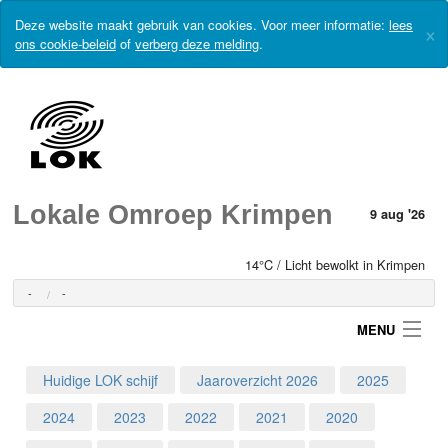
Deze website maakt gebruik van cookies. Voor meer informatie:
lees
×
ons cookie-beleid
of
verberg deze melding
.
Lokale Omroep Krimpen
9 aug '26
14°C / Licht bewolkt in Krimpen
-
-
MENU
Huidige LOK schijf
Jaaroverzicht 2026
2025
Login
2024
2023
2022
2021
2020