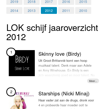
Home
2019
2018
2017
2016
2015
2014
2013
2012
2011
2010
Programma's
LOK schijf jaar­over­zicht
Nieuws
2012
Foto's
Video
1
Skinny love (Birdy)
Webcam
Uit Groot-Brittannië komt een hoop
muzikaal talent. Denk maar aan Adele
en Amy Winehouse. En Birdy is een
Info
zo'n waanzinnig goed en mooi talent. Nu
denk je vast: Oh ja, dat meisje van
! Inderdaad, dat meisje van
Skinny Love
een cover van Bon Iver.
Skinny Love,
2
Starships (Nicki Minaj)
Met haar mooie, fragiele stem en
prachtige pianospel heeft ze al aardig
Haar vader zat aan de drugs, dronk voor
wat hits gescoord. En dat op
4 en probeerde haar moeder ooit te