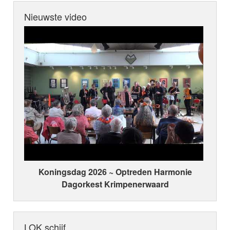
kwaliteit van zijn liedjes. De jury ziet in
Nieuwste video
Bertolf een componist en tekstschrijver
met een grote toekomst." De
LOKSCHIJF "Mary" is een schitterende
ode aan zijn overleden schoonmoeder.
Kortom, een meer dan terechte
LOKSCHIJF!
Koningsdag 2026 ~ Optreden Harmonie
Dagorkest Krimpenerwaard
LOK schijf