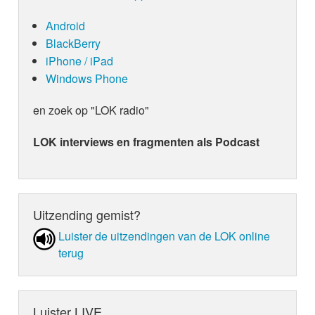
brengt ze een cover van Jij Bent De Liefde, origin
Veel luisterplezier!
in 2015 een hitje voor Guus Meeuwis. Een pracht
Android
BlackBerry
iPhone / iPad
Windows Phone
en zoek op "LOK radio"
LOK interviews en fragmenten als Podcast
Uitzending gemist?
Luister de uit­zen­din­gen van de LOK online
terug
Luister LIVE