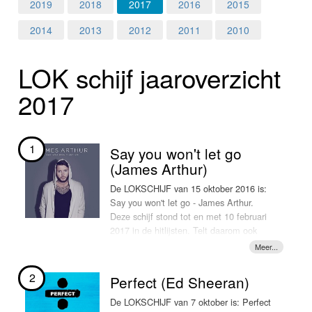
Home
2019
2018
2017
2016
2015
2014
2013
2012
2011
2010
Programma's
LOK schijf jaar­over­zicht
Nieuws
2017
Foto's
Video
1
Say you won't let go
(James Arthur)
Webcam
De LOKSCHIJF van 15 oktober 2016 is:
Say you won't let go - James Arthur.
Info
Deze schijf stond tot en met 10 februari
2017 in de hitlijsten. Telt daarom ook
nog mee voor het LOKschijf hitoverzicht
van 2017. En daarmee de terechte
nummer 1 van het LOKschijf hitoverzicht
2
Perfect (Ed Sheeran)
2017!!
De LOKSCHIJF van 7 oktober is: Perfect