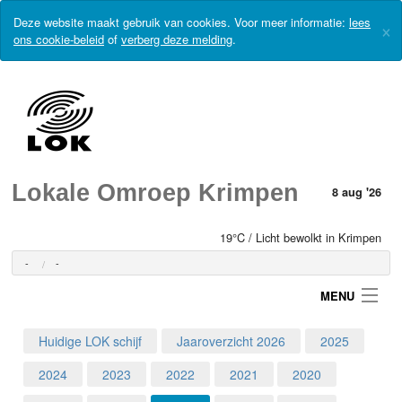
Deze website maakt gebruik van cookies. Voor meer informatie:
lees
×
ons cookie-beleid
of
verberg deze melding
.
Lokale Omroep Krimpen
8 aug '26
19°C / Licht bewolkt in Krimpen
-
-
MENU
Huidige LOK schijf
Jaaroverzicht 2026
2025
Login
2024
2023
2022
2021
2020