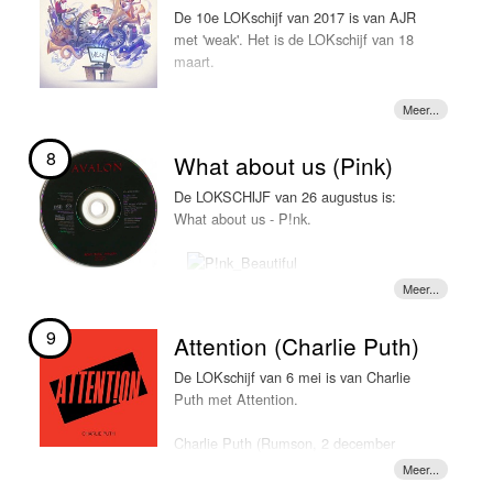
nu voorbij en dropt hij zijn nieuwe track
In 2017 werkt Jonas Blue samen met de
De 10e LOKschijf van 2017 is van AJR
"Too good at goodbyes". En wat is 'ie
Australische zanger William Singe op de track
met 'weak'. Het is de LOKschijf van 18
lekker hè? Het lijkt alsof Sam Smith
"Mama" dat deze week LOKSCHIJF is.
maart.
nooit is weggeweest. De track is weer
een echte tranentrekker, compleet met
koortje en al -> LOKSCHIJF
8
What about us (Pink)
De LOKSCHIJF van 26 augustus is:
What about us - P!nk.
9
Attention (Charlie Puth)
De LOKschijf van 6 mei is van Charlie
Puth met Attention.
Charlie Puth (Rumson, 2 december
1991, is een Amerikaans zanger en
pianist) plaatst vooral akoestische