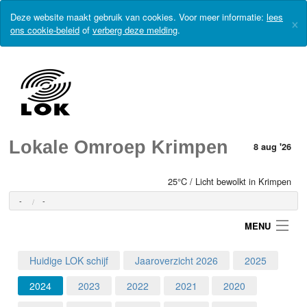
Deze website maakt gebruik van cookies. Voor meer informatie:
lees
×
ons cookie-beleid
of
verberg deze melding
.
Lokale Omroep Krimpen
8 aug '26
25°C / Licht bewolkt in Krimpen
-
-
MENU
Huidige LOK schijf
Jaaroverzicht 2026
2025
Login
2024
2023
2022
2021
2020