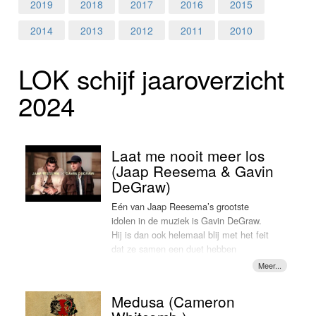
Home
2019
2018
2017
2016
2015
2014
2013
2012
2011
2010
Programma's
LOK schijf jaar­over­zicht
Nieuws
2024
Foto's
Video
Laat me nooit meer los
(Jaap Reesema & Gavin
Webcam
DeGraw)
Eén van Jaap Reesema’s grootste
Info
idolen in de muziek is Gavin DeGraw.
Hij is dan ook helemaal blij met het feit
dat ze samen een duet hebben
opgenomen. Het gaat om een nieuwe
versie van het liedje 'Laat me nooit meer
los' dat vorig jaar verscheen op
Medusa (Cameron
Reesema’s album 'Als je voor me staat'.