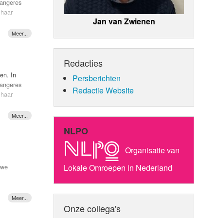
zangeres
 haar
Jan van Zwienen
t hem aan
Peters
ijd een
Redacties
en. In
Persberichten
zangeres
Redactie Website
 haar
t hem aan
NLPO
Peters
ijd een
Organisatie van
Lokale Omroepen in Nederland
uwe
Onze collega's
tot op