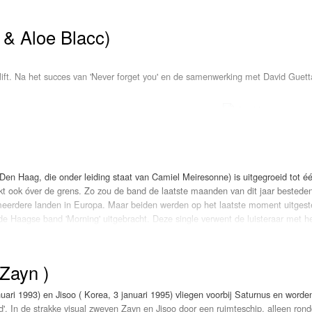
r artiestennaam Mell VF, is de getalenteerde leadzangeres van de Nederlands
t Ton Dijkman op drums en Nico Brandsen op orgel optreedt. Mell is de klein
 & Aloe Blacc)
er is Jacqueline Jonk, de dochter van Piet Veerman.
be alone' van Mell VF en Lo van Gorp.
 lift. Na het succes van 'Never forget you' en de samenwerking met David Guet
KsmBzlnEE&list=OLAK5uy_krn12L-YhAUwwmQ13dGuypoUYSwcAXm_s
t het nummer: 'In my World' met Aloe Blacc. Aloe Blacc
was 
en Haag, die onder leiding staat van Camiel Meiresonne) is uitgegroeid tot é
kt ook óver de grens. Zo zou de band de laatste maanden van dit jaar bestede
eerdere landen in Europa. Maar beiden werden op het laatste moment uitges
track beleefde zijn vuurdoop op Parookaville, waar duidelijk werd hoe soepel Afr
 de Haagse band 'Morning' uitgebracht. Deze single verwent de luisteraar met h
arme, soulvolle stem van Blacc. 'In my World' bouwt langzaam op, trekt naa
x vol positiviteit en een breed scala aan instrumenten. Het resultaat is een
intieme outro. Het resultaat is een dansplaat met crossover-potentie: festival-r
oed zal doen tijdens de tour. Maar nu eerst deze week
!
LOKSCHIJF
week LOKSCHIJF!
 Zayn )
uari 1993) en Jisoo ( Korea, 3 januari 1995) vliegen voorbij Saturnus en worden
'. In de strakke visual zweven Zayn en Jisoo door een ruimteschip, alleen rond