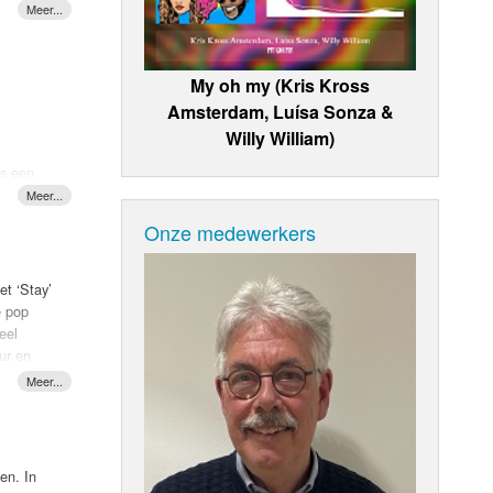
e
My oh my (Kris Kross
Amsterdam, Luísa Sonza &
Willy William)
is een
Onze medewerkers
t
m en de
et ‘Stay’
e pop
eel
ur en
r een
n en een
 kan
en. In