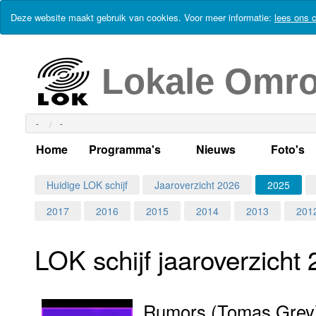
Deze website maakt gebruik van cookies. Voor meer informatie:
lees ons c
Lokale Omr
-
-
Home
Programma's
Nieuws
Foto's
Alle dagen
Actueel Lokaal Nieuw
Algeme
Huidige LOK schijf
Jaaroverzicht 2026
2025
2017
2016
2015
2014
2013
201
Weekschema
LOK nieuws
Evenem
Per dag
Kabelkrant
Progra
Maandag
LOK schijf jaar­over­zicht
Alle programma's
Columns
Smoele
Dinsdag
Rumors (Tomas Grey
Uitzending gemist?
RSS feed
Woensdag