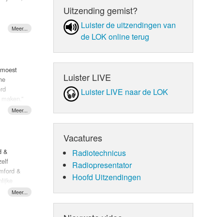
Uitzending gemist?
Luister de uit­zen­din­gen van
ng vindt
de LOK online terug
zal
 moest
Luister LIVE
he
ord
Luister LIVE naar de LOK
k maken.”
r naar
ezegd:
Vacatures
lle
d &
Radiotechnicus
elf
Radiopresentator
ingle
umford &
Hoofd Uitzendingen
lijke
nkwam en
 Met
kere