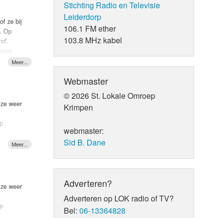
Stichting Radio en Televisie
Leiderdorp
f ze bij
106.1 FM ether
e. Op
103.8 MHz kabel
nd’.
de band
Leave
de pen
 rest
 de band
Webmaster
zelf die
de betere
t
© 2026 St. Lokale Omroep
rima
barst in
 ze weer
Krimpen
e pure
Op
webmaster:
Sid B. Dane
Adverteren?
 ze weer
Adverteren op LOK radio of TV?
Op
Bel:
06-13364828