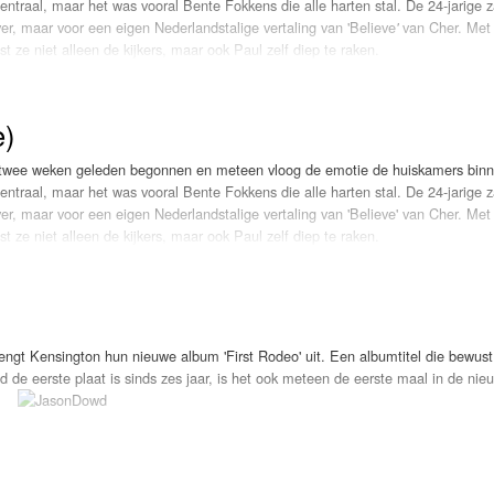
entraal, maar het was vooral Bente Fokkens die alle harten stal. De 24-jarige 
ver, maar voor een eigen Nederlandstalige vertaling van 'Believe
van Cher. Met
'
st ze niet alleen de kijkers, maar ook Paul zelf diep te raken.
 het persoonlijke verhaal achter zijn band met het nummer. Het lied herinner
indredacteur was. Tijdens een periode van intens verdriet, na het overlijden van 
e)
oos, vaak met een glas in de hand, tot diep in de nacht. “Het is voor ons nog alt
elde Paul. Kortom, een meer dan terechte LOKSCHIJF!
s twee weken geleden begonnen en meteen vloog de emotie de huiskamers binn
entraal, maar het was vooral Bente Fokkens die alle harten stal. De 24-jarige 
DhKHhOwOEVeM&start_radio=1]
ver, maar voor een eigen Nederlandstalige vertaling van 'Believe' van Cher. Met
st ze niet alleen de kijkers, maar ook Paul zelf diep te raken.
 het persoonlijke verhaal achter zijn band met het nummer. Het lied herinner
indredacteur was. Tijdens een periode van intens verdriet, na het overlijden van 
oos, vaak met een glas in de hand, tot diep in de nacht. “Het is voor ons nog alt
elde Paul. Kortom, een meer dan terechte LOKSCHIJF!
engt Kensington hun nieuwe album 'First Rodeo' uit. Een albumtitel die bewust
d de eerste plaat is sinds zes jaar, is het ook meteen de eerste maal in de nie
owd
wel degelijk zijn vuurdoop. De Amerikaan had 