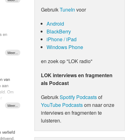
e band
Gebruik
TuneIn
voor
dochter
Android
BlackBerry
ta en
iPhone / iPad
Windows Phone
en zoek op "LOK radio"
de stem
LOK interviews en fragmenten
én van
als Podcast
n aan
teld. Om
ojack’s
Gebruik
Spotify Podcasts
of
et
r een
YouTube Podcasts
om naar onze
eady,
interviews en fragmenten te
luisteren.
 verliefd
drijvend,