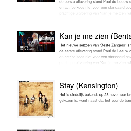
de eerste aflevering stond Paul de Leeuw c
en actrice koos niet voor een standaard co
prachtige uitvoering van 'Kan je me zien' wi
De Leeuw, zichtbaar geëmotioneerd, deelde
zijn beste vriend Peter, die destijds zijn e
Kan je me zien (Bent
broertje, draaiden de twee 'Believe' eindel
symbool van vriendschap en verlies,” vert
Het nieuwe seizoen van 'Beste Zangers' i
de eerste aflevering stond Paul de Leeuw c
[YOUTUBE VIDEO hKHhOwOEVeM&list=R
en actrice koos niet voor een standaard co
prachtige uitvoering van 'Kan je me zien' wi
De Leeuw, zichtbaar geëmotioneerd, deelde
zijn beste vriend Peter, die destijds zijn e
Stay (Kensington)
broertje, draaiden de twee 'Believe' eindel
symbool van vriendschap en verlies,” vert
Het is eindelijk bekend: op 28 november br
gekozen is, want naast dat het voor de ban
bezetting en voor nieuwe zanger Jason D