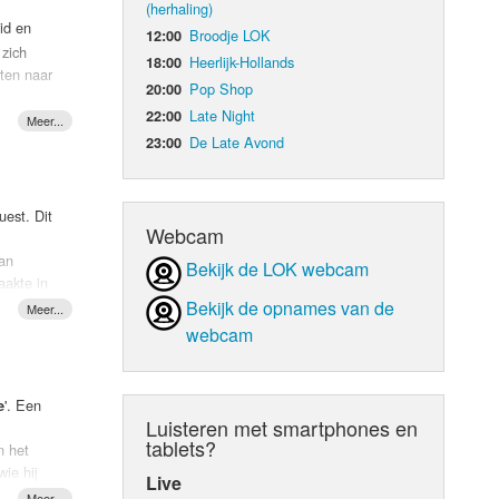
(herhaling)
id en
Broodje LOK
12:00
d Orgaan
 zich
Heerlijk-Hollands
18:00
sten naar
Pop Shop
20:00
Late Night
22:00
en
angt de
De Late Avond
23:00
scipline,
de
j aan een
uest. Dit
n
Webcam
 dan
van
Bekijk de LOK webcam
aakte in
dezelfde
Bekijk de opnames van de
beeld op
webcam
 mooie
voor de
 trainen
'. Een
e
 van
Luisteren met smartphones en
sporen
tablets?
n het
ren voor
ie hij
Live