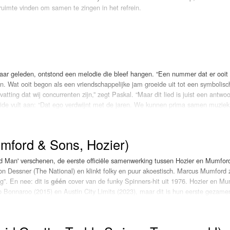
 ruimte vinden om samen te zingen in het refrein.
we nummer en deelt fragmenten van het nummer en de songtekst. De samenwerki
as Vegas medio januari, en een week nadat hij aankondigde dat hij weer samen 
 Tomlinson voor een nieuwe Netflix-serie. 'Eyes closed' LOKSCHIJF!
aar geleden, ontstond een melodie die bleef hangen. “Een nummer dat er ooit
n. Wat ooit begon als een vriendschappelijke jam groeide uit tot een symbolisc
tting dat wij concurrenten zijn,” zegt Paskal. “Maar dit lied is juist een antwo
ide vult aan: “Dat ego verdwijnt met de jaren. We kunnen prima samen muzie
evonden. Racoon, bekend van het Engelse repertoire, stapte dankzij Paskal ove
het Engels,” bekent Bart. “Maar Paskal vond dat helemaal niks. Toen heb ik g
ederlands maken.” Tekstschrijver Peter Slager gaf de woorden vervolgens een
ford & Sons, Hozier)
erlijkheid. Het resultaat klinkt warm, doorleefd en oprecht. Een nummer “voor a
d Man' verschenen, de eerste officiële samenwerking tussen Hozier en Mumfor
s.
 Dessner (The National) en klinkt folky en puur akoestisch. Marcus Mumford z
 Paskal. “Er zijn zelfs al wat dingen opgenomen.” Maar eerst genieten dat de s
g”. En nee: dit is
cover van de funky Spinners-hit uit 1976. Hozier en M
géén
 Bonnaroo (2015) en Austin City Limits (2023), maar dit is hun eerste gezamen
aar terug met hun vijfde album 'Rushmere', dat in de UK meteen op 1 binne
orig jaar 'Unreal Unearth' uit, dat hij in 2024 uitbreidde met twee extra edities.
ky anthem in aantocht dat fans van beide acts zal aanspreken. Kortom, een lek