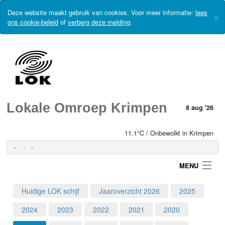
Deze website maakt gebruik van cookies. Voor meer informatie:
lees
×
ons cookie-beleid
of
verberg deze melding
.
Lokale Omroep Krimpen
8 aug '26
11.1°C / Onbewolkt in Krimpen
-
-
MENU
Huidige LOK schijf
Jaaroverzicht 2026
2025
Login
2024
2023
2022
2021
2020