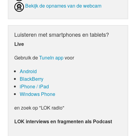
anybody less gay.” Ook zingt ze “Why are you mad
Bekijk de opnames van de webcam
could be GLAAD,” een woordspeling verwijzend n
and Lesbian Allicane Against Defamation), een orga
inzet voor homo’s en lesbiennes.
Luisteren met smartphones en tablets?
De rest van het liedje gaat over de media en hoe
tegen elkaar opzet. Daarnaast komt er nog een and
Live
de video.
Popzangeres Katy Perry figureert in de v
Gebruik de
TuneIn app
voor
Android
BlackBerry
iPhone / iPad
Windows Phone
en zoek op "LOK radio"
een hamburgerpak samen met Taylor Swift in een f
LOK interviews en fragmenten als Podcast
dames hebben een lange ruzie achter de rug maar 
ze zien dat het weer goed is gemaakt.