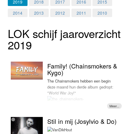
Home
2019
2018
2017
2016
2015
2014
2013
2012
2011
2010
Programma's
LOK schijf jaar­over­zicht
Nieuws
2019
Foto's
Video
Family! (Chainsmokers &
Kygo)
Webcam
The Chainsmokers hebben een begin
deze maand hun derde album gedropt:
Info
"World War Joy!"
De afgelopen
Stil in mij (Josylvio & Do)