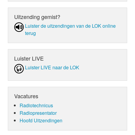
‘You Need to Calm Down’ is een van de liedjes die
nieuwe album van Taylor Swift die 23 augustus uit
‘Lover’. En nu dus LOKSCHIJF -> You need to cal
Uitzending gemist?
Luister de uit­zen­din­gen van de LOK online
terug
Luister LIVE
Luister LIVE naar de LOK
Vacatures
Radiotechnicus
Radiopresentator
Hoofd Uitzendingen