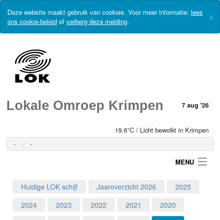
Deze website maakt gebruik van cookies. Voor meer informatie:
lees
×
ons cookie-beleid
of
verberg deze melding
.
Lokale Omroep Krimpen
7 aug '26
19.6°C / Licht bewolkt in Krimpen
-
-
MENU
Huidige LOK schijf
Jaaroverzicht 2026
2025
Login
2024
2023
2022
2021
2020