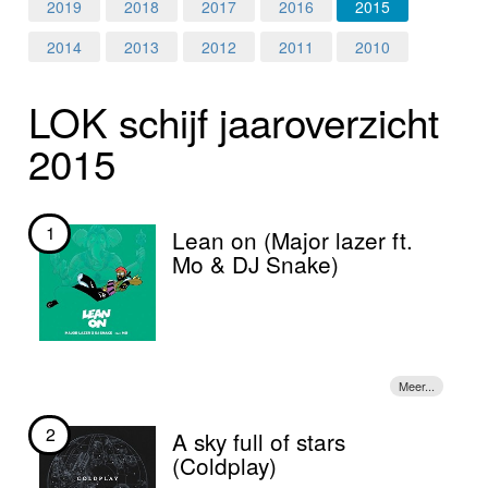
Home
2019
2018
2017
2016
2015
2014
2013
2012
2011
2010
Programma's
LOK schijf jaar­over­zicht
Nieuws
2015
Foto's
Video
1
Lean on (Major lazer ft.
Mo & DJ Snake)
Webcam
Info
2
A sky full of stars
(Coldplay)