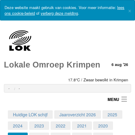
Deze website maakt gebruik van cookies. Voor meer informatie:
lees
×
ons cookie-beleid
of
verberg deze melding
.
Lokale Omroep Krimpen
6 aug '26
17.8°C / Zwaar bewolkt in Krimpen
-
-
MENU
Huidige LOK schijf
Jaaroverzicht 2026
2025
Login
2024
2023
2022
2021
2020