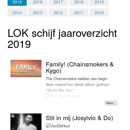
Home
2019
2018
2017
2016
2015
2014
2013
2012
2011
2010
Programma's
LOK schijf jaar­over­zicht
Nieuws
2019
Foto's
Video
Family! (Chainsmokers &
Kygo)
Webcam
The Chainsmokers hebben een begin
deze maand hun derde album gedropt:
Info
"World War Joy!"
De afgelopen
Stil in mij (Josylvio & Do)