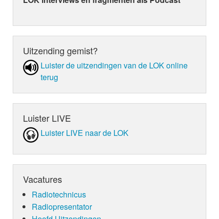
‘You Need to Calm Down’ is een van de liedjes die
nieuwe album van Taylor Swift die 23 augustus uit
‘Lover’. En nu dus LOKSCHIJF -> You need to cal
Uitzending gemist?
Luister de uit­zen­din­gen van de LOK online
terug
Luister LIVE
Luister LIVE naar de LOK
Vacatures
Radiotechnicus
Radiopresentator
Hoofd Uitzendingen