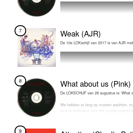
7
Weak (AJR)
De 10e LOKschijf van 2017 is van AJR met 
8
What about us (Pink)
De LOKSCHIJF van 26 augustus is: What a
We hebben er lang op moeten wachten, ma
fans te bedanken voor het engelengeduld d
doeken. En jawel, de single "What about u
nieuwe album van P!nk zal vanaf 13 oktober
zangeres zelf op Instagram. De dertien nu
9