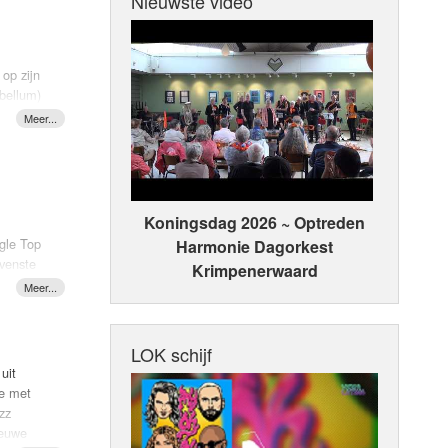
Nieuwste video
op zijn
bellum)
an
et
Koningsdag 2026 ~ Optreden
HIJF dus!
ngle Top
Harmonie Dagorkest
ovenste
Krimpenerwaard
zijn kop.
n in de
elandden
LOK schijf
uit
ie met
eer keer
zz
 Galway
ieuwe
F!