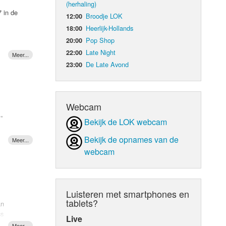
(herhaling)
7 in de
Broodje LOK
12:00
d Orgaan
Heerlijk-Hollands
18:00
Pop Shop
20:00
Late Night
22:00
der,
ook een
De Late Avond
23:00
jn
ijks
teunen.
2, en
Webcam
m"
Bekijk de LOK webcam
"
elle) de
t het
Bekijk de opnames van de
ranse
webcam
. Het
hur
IJF!
Luisteren met smartphones en
tablets?
an
ss
Live
innares