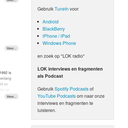
Gebruik
TuneIn
voor
r
Android
rie mee
samen
BlackBerry
met
iPhone / iPad
us
Windows Phone
en zoek op "LOK radio"
LOK interviews en fragmenten
1992 is
als Podcast
renlang
ld en
Gebruik
Spotify Podcasts
of
ier en
YouTube Podcasts
om naar onze
n dropt
ack is
interviews en fragmenten te
luisteren.