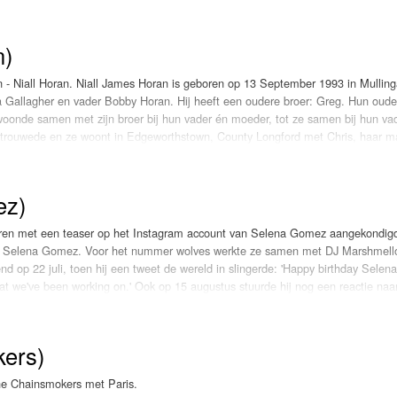
pect the unexpected bij Rag 'n' Bone Man. Vorige maand hittip van Erik en nu
n)
- Niall Horan. Niall James Horan is geboren op 13 September 1993 in Mulling
Gallagher en vader Bobby Horan. Hij heeft een oudere broer: Greg. Hun oude
 woonde samen met zijn broer bij hun vader én moeder, tot ze samen bij hun vad
ertrouwede en ze woont in Edgeworthstown, County Longford met Chris, haar m
Mhuire, een jonensschool. Niall zat op het schoolkoor, en trad op met Kerstmis. 
ijn vaderland op, als een support act voor Lloyd Daniels in Dublin. Niall Horan l
s. In een interview beschreef zijn z'n gitaar als "het beste cadeau dat k ook vo
ez)
tem voor het eerst horen tijdens een autorit, "mijn tante dacht dat de radio aans
t zijn vader. Hij is absoluut mijn held, dus ik vind het heel leuk dat we hetze
oren met een teaser op het Instagram account van Selena Gomez aangekondig
 Greg en zijn ouders zijn gescheiden toen hij vijf was. Hij is linkshandig en is
van Selena Gomez. Voor het nummer wolves werkte ze samen met DJ Marshmell
. Hij is 1 meter 71. One Direction is nu in Zweden om hun volgende album op t
op 22 juli, toen hij een tweet de wereld in slingerde: 'Happy birthday Selen
at we've been working on.' Ook op 15 augustus stuurde hij nog een reactie naa
elijk klinkt. 25 Oktober werd Wolves officieel uitgebracht. Zaterdag 4 novembe
 grote verrassing voor zijn fans. Zonder enige vooraankondiging plaatste de O
. Ook wij vonden 'Wolves' absolutely incredible!
s Town online. “Ik heb hard gewerkt in de studio en wilde dit nummer dat ik net
kers)
 op social media bij een linkje naar zijn eerste solovideoclip en -nummer. “Bedan
lf weer iets minder bijzonder. Wanneer je de clip op je computer bekijkt, is de 
ant het is een verticale video. Wel zal Selena van je smartphonescherm afspet
he Chainsmokers met Paris.
rdeel zelf. Dit is de LOKschijf van 4 november.