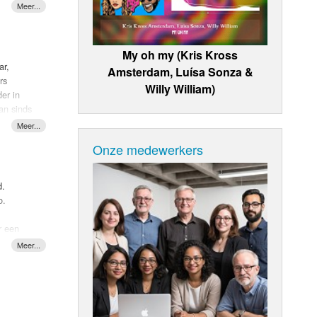
My oh my (Kris Kross
ar,
Amsterdam, Luísa Sonza &
rs
Willy William)
er in
an sinds
Voordat
eerde al
Onze medewerkers
or Kerst
tond.
lfde
d.
 de enige
o.
e
a
r een
r is het
ne
 heb
kt dat
video
teren