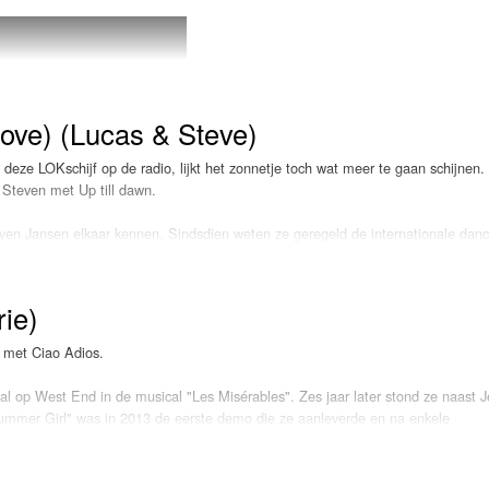
de op streamingplatforms en digitale winkels, is overspoeld met positieve react
ie geweldige reacties”, liet hij via Twitter weten. Dan is hij nu totaal flabberga
worden.
move) (Lucas & Steve)
eze LOKschijf op de radio, lijkt het zonnetje toch wat meer te gaan schijnen.
 Steven met Up till dawn.
even Jansen elkaar kennen. Sindsdien weten ze geregeld de internationale dan
", "Above", "Our House", "Clueless", "Rock it now" en "Craving". Sinds 2014 b
, waaronder "Blinded", "Fearless" en "Calinda 2K15".
ie)
Eind 2015 kwamen we de namen van beide heren al tegen op de samenwer
tussen Felix Jaehn, Lost Frequencies en Linying op "Eagle Eyes". In 2016
e met Ciao Adios.
verwerken ze "P.Y.T." (Pretty Young Thing) van Michael Jackson uit 1984 in
right".
al op West End in de musical "Les Misérables". Zes jaar later stond ze naast J
Summer Girl" was in 2013 de eerste demo die ze aanleverde en na enkele
Als ze in 2016 samenwerken met Sam Feldt en Wulf wordt "Summer on yo
imental. "Rumour Mill" wordt een hitje in de Britse hitlijst met Anne-Marie a
Top 40-debuut. De track komt op de vierde plaats terecht. In oktober wordt 
my Mind" door Radio 538 uitgeroepen tot Dance Smash, wat later ook gebe
eerste solo-hit met "Do it right", dat later wordt overtroffen met "Alarm". Die t