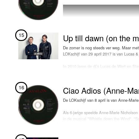
Niall, die "This Town" ook beschikbaar stel
het nummer. “Ik ben overdonderd door al jull
omdat zijn eerste single LOKSCHIJF is ge
Veel luisterplezier!
15
Up till dawn (on the 
De zomer is nog steeds ver weg. Maar met d
LOKschijf van 29 april 2017 is van Lucas &
In 2010 leren de dj’s Lucas de Wert en St
te beklimmen met tracks als "Mind Control
de heren nummers uit via Spinnin’ Records
16
Ciao Adios (Anne-Mar
De LOKschijf van 8 april is van Anne-Mari
Als 6-jarige speelde Anne-Marie Nicholson 
in de musical "Whistle down the Wind". "
samenwerkingen trok ze de aandacht van Rud
zangeres op de achtergrond.
Begin 2016 scoort ze in haar thuisland haar 