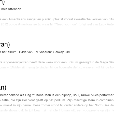
h)
e zangeres samen met onder anderen Johnny
Martin en Steve Mac, de man die in het verleden
 met Attention.
it, Ellie Goulding en Calvin Harris.
te ze haar eerste nummer van "Beautiful
een Amerikaans zanger en pianist) plaatst vooral akoestische versies van hits 
 heeft die typische beat die we van P!nk gewend
 2012 op de Amerikaanse tv, waar hij "Need you now" (origineel van Lady Ante
ag in ons hoofd en is deze week LOKSCHIJF!
eboren zanger een platencontract bij Atlantic en brengt hij begin
t. Daarop is ook Meghan Trainor te horen. Puth werkt ondertussen
e en neemt met Wiz Khalifa de track "See you again" op voor de soundtrack v
ran)
n het album Divide van Ed Sheeran: Galway Girl.
album "Nine Track Mind", waarvan "One Call away", "We don't talk anymore" (m
es worden uitgekozen. "Attent!on" is voorloper van een tweede album. LOKSC
its singer-songwriter) heeft deze week voor een unicum gezorgd in de Mega Si
bum ÷ (Divide) zijn terug te vinden bij de bovenste dertig, waarvan vijf bij de b
otify-records op zijn naam schreef, zet daarmee de top van de lijst volledig op 
orms kwam het de laatste jaren al vaker voor dat complete albums binnenkwame
n)
nets, Justin Bieber, Broederliefde en Lil’ Kleine Sheeran voor. Niet eerder b
jd zo hoog in de Nederlandse hitlijsten.
ter bekend als Rag 'n' Bone Man is een hiphop, soul, rauwe blues performer 
tatie, die zijn ziel bloot geeft op het podium. Zijn machtige stem in combinat
ereenvolgende week op de eerste plaats staan. De single wordt ruim de helft m
niek maakt in zijn genre. Deze zomer stond hij onder andere op het North Sea Ja
the Hill" die op de tweede plaats terug te vinden is. Van de albumtracks zijn "
ende shows gaf. In juli kwam zijn single 'Human' uit, een voorproefje op zijn n
. De singles komen binnen op plek zes en acht. Dus ..... "Galway Girl" LOKSCHIJ