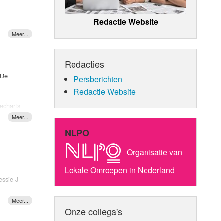
ies op
sted,
Redactie Website
Redacties
 De
Persberichten
Redactie Website
cecharts
rengen
NLPO
king
Organisatie van
 "Make it
Lokale Omroepen in Nederland
essie J
u" hun
ls
"Love on
Onze collega's
urt met
rack