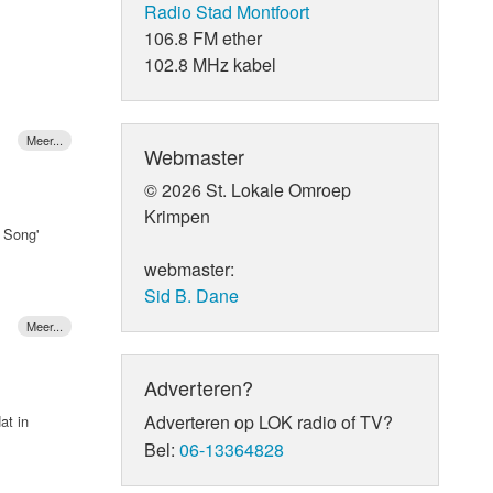
Radio Stad Montfoort
n Sean
106.8 FM ether
s haar
werken
102.8 MHz kabel
" de
Webmaster
© 2026 St. Lokale Omroep
Krimpen
r Song'
webmaster:
Sid B. Dane
 het
Hij
d Sheeran
Adverteren?
Adverteren op LOK radio of TV?
at in
Don
Bel:
06-13364828