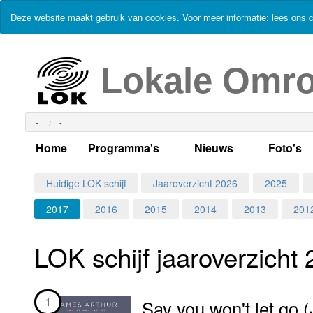
Deze website maakt gebruik van cookies. Voor meer informatie:
lees ons c
Lokale Omr
-
-
Home
Programma's
Nieuws
Foto's
Alle dagen
Actueel Lokaal Nieuw
Algeme
Huidige LOK schijf
Jaaroverzicht 2026
2025
2017
2016
2015
2014
2013
201
Weekschema
LOK nieuws
Evenem
Per dag
Kabelkrant
Progra
Maandag
LOK schijf jaar­over­zicht
Alle programma's
Columns
Smoele
Dinsdag
1
Say you won't let go 
Uitzending gemist?
RSS feed
Woensdag