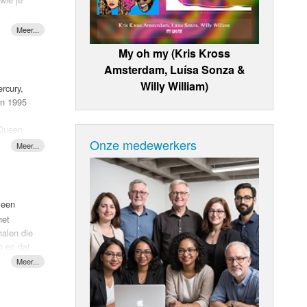
, het
chreven
My oh my (Kris Kross
Amsterdam, Luísa Sonza &
Willy William)
rcury,
JF.
In 1995
 Queen
Onze medewerkers
 waar te
n 80.
ver de
om er
ver
 een
het
halen die
en en dat
ldus de
!
HIJF
genaamd