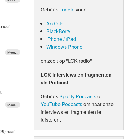
erious
2022
ig
Gebruik
TuneIn
voor
bum dan,
Android
 ander.
BlackBerry
iPhone / iPad
Windows Phone
Kind).
2022
en zoek op "LOK radio"
bum dan,
 in de
LOK interviews en fragmenten
als Podcast
d:
Gebruik
Spotify Podcasts
of
 hun
YouTube Podcasts
om naar onze
. De
interviews en fragmenten te
ant to
luisteren.
d it a
ingle
79) haar
ntless’