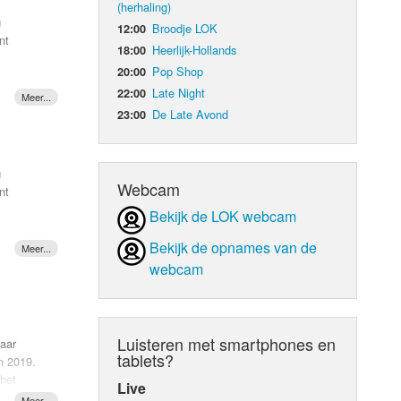
(herhaling)
g
Broodje LOK
12:00
d Orgaan
nt
Heerlijk-Hollands
18:00
Pop Shop
20:00
Late Night
22:00
De Late Avond
23:00
cht ze
g
Webcam
nt
Bekijk de LOK webcam
Bekijk de opnames van de
webcam
ig
cht ze
Luisteren met smartphones en
daar
tablets?
n 2019.
 het
Live