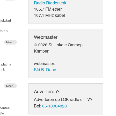
Radio Ridderkerk
ielson.
105.7 FM ether
107.1 MHz kabel
ziekstad
s als
ummers
Webmaster
rijs'
ziekstad
© 2026 St. Lokale Omroep
t verlies
merdag
Krimpen
r Will
webmaster:
 platina
 in
Sid B. Dane
an &
k om even
ptreden.
 Daar
Adverteren?
 tweeën
Adverteren op LOK radio of TV?
Bel:
06-13364828
menteel
 De