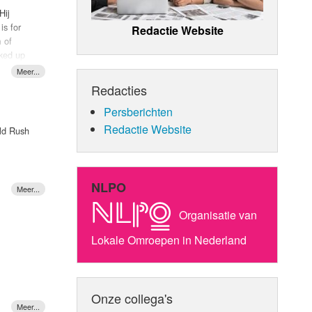
Hij
is for
Redactie Website
 of
oked up
video is
h Hume.
Redacties
Persberichten
Redactie Website
old Rush
NLPO
reen
Organisatie van
Lokale Omroepen in Nederland
lt wat
Onze collega's
en DJ als