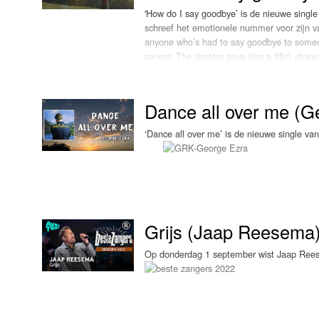
'How do I say goodbye’ is de nieuwe single
schreef het emotionele nummer voor zijn vad
anyone who’s had to say goodbye to someo
'The Miracle Collector’s Edition’. Maar nu 
cancer. The doctors gave him a 25% chance
to the most, so I wrote him this song.” Be
geregisseerd door Sean Loaney, de broer
Deze week is de single van Dean Lewis d
Dance all over me (G
‘Dance all over me’ is de nieuwe single va
Kid’
. I
Grijs (Jaap Reesema
Op donderdag 1 september wist Jaap Reesem
Grass’ in de eerste week van release op de 
elektronischer dan zijn eerdere successen
David Guetta of Calvin Harris, maar dat is