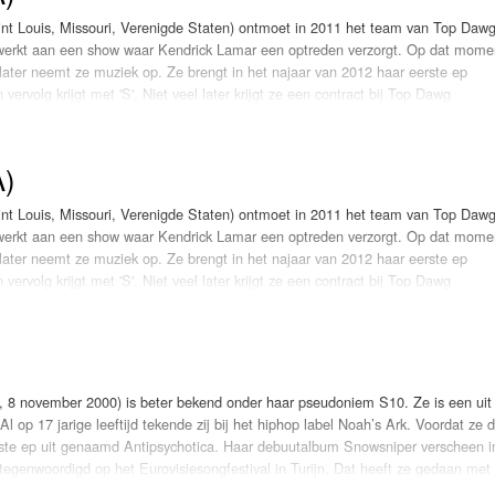
t Louis, Missouri, Verenigde Staten) ontmoet in 2011 het team van Top Daw
Programmabeleid Bepalen
r werkt aan een show waar Kendrick Lamar een optreden verzorgt. Op dat mome
ater neemt ze muziek op. Ze brengt in het najaar van 2012 haar eerste ep
Weerman
 vervolg krijgt met 'S'. Niet veel later krijgt ze een contract bij Top Dawg
Over Krimpen a/d IJssel
ke, de track 'The other Side' als nummer uit de film 'Trolls World Tour'.
ing met Doja Cat. De dames droppen de track 'Kiss me more'. In juni 2022 bra
A)
t Louis, Missouri, Verenigde Staten) ontmoet in 2011 het team van Top Daw
r werkt aan een show waar Kendrick Lamar een optreden verzorgt. Op dat mome
ater neemt ze muziek op. Ze brengt in het najaar van 2012 haar eerste ep
 vervolg krijgt met 'S'. Niet veel later krijgt ze een contract bij Top Dawg
ke, de track 'The other Side' als nummer uit de film 'Trolls World Tour'.
trl'
ter ere van haar 5-jar
ing met Doja Cat. De dames droppen de track 'Kiss me more'. In juni 2022 bra
, 8 november 2000) is beter bekend onder haar pseudoniem S10. Ze is een uit
 op 17 jarige leeftijd tekende zij bij het hiphop label Noah’s Ark. Voordat ze 
rste ep uit genaamd Antipsychotica. Haar debuutalbum Snowsniper verscheen i
tegenwoordigd op het Eurovisiesongfestival in Turijn. Dat heeft ze gedaan met