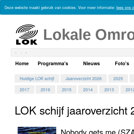
Deze website maakt gebruik van cookies. Voor meer informatie:
lees ons c
Lokale Omr
-
-
Home
Programma's
Nieuws
Foto's
Alle dagen
Actueel Lokaal Nieuw
Algeme
Huidige LOK schijf
Jaaroverzicht 2026
2025
2017
2016
2015
2014
2013
201
Weekschema
LOK nieuws
Evenem
Per dag
Kabelkrant
Progra
Maandag
LOK schijf jaar­over­zicht
Alle programma's
Columns
Smoele
Dinsdag
Nobody gets me (SZ
Uitzending gemist?
RSS feed
Woensdag