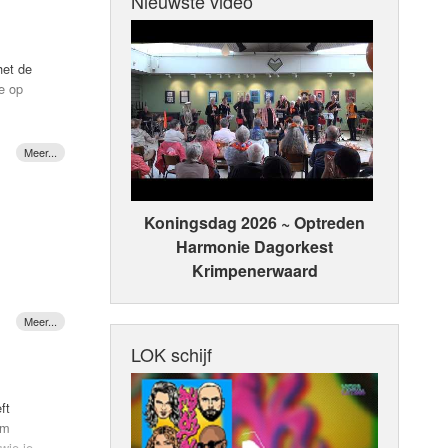
Nieuwste video
het de
e op
reven
sson, de
overend.
Koningsdag 2026 ~ Optreden
Harmonie Dagorkest
 nieuwe
Krimpenerwaard
>
r naar
LOK schijf
ft
om
wie je
n haar