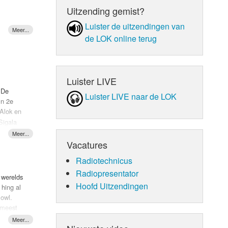
Uitzending gemist?
Luister de uit­zen­din­gen van
de LOK online terug
e jaren
Luister LIVE
 De
Luister LIVE naar de LOK
jn 2e
 Alok en
 een
Sigala
iest
 een
Vacatures
ijn.
Radiotechnicus
Radiopresentator
 werelds
Hoofd Uitzendingen
 hing al
Bowl.
 meest
n haar
n de