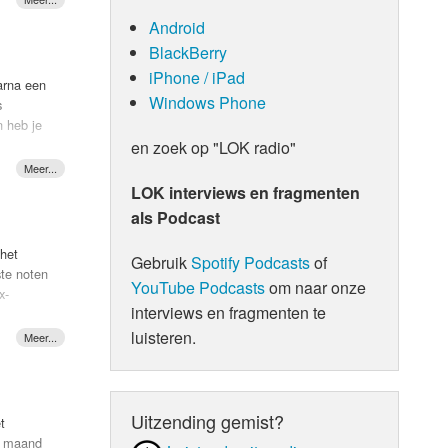
Android
BlackBerry
veel
eld en
iPhone / iPad
arna een
j dat ze
Windows Phone
s
onder
n heb je
j's er
en zoek op "LOK radio"
LOK interviews en fragmenten
als Podcast
 het
Gebruik
Spotify Podcasts
of
ste noten
YouTube Podcasts
om naar onze
x-
interviews en fragmenten te
telt:
luisteren.
am." Naar
et
Uitzending gemist?
t
ij is
e maand