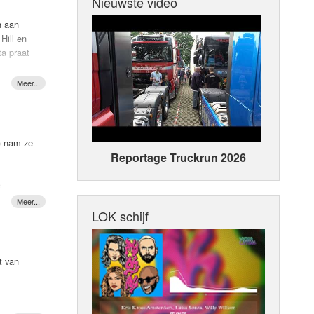
Nieuwste video
n aan
l meer
Hill en
te hij
ta praat
pent my
tience
 come to
9) nam ze
Reportage Truckrun 2026
e
nshine",
LOK schijf
n goeie
je
t van
aan’,