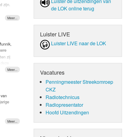
Luister de uit­zen­din­gen van
s ze het
 zijn.
orm
 niets
de LOK online terug
p de
aten en
e ook
 slechte
moest ik
Luister LIVE
is gelukt
de
Luister LIVE naar de LOK
Munnik,
ferelen
kere
wone Ed
en zij
u deze
Vacatures
Penningmeester Streekomroep
CKZ
 van
Radiotechnicus
arige
Radiopresentator
Hoofd Uitzendingen
igen