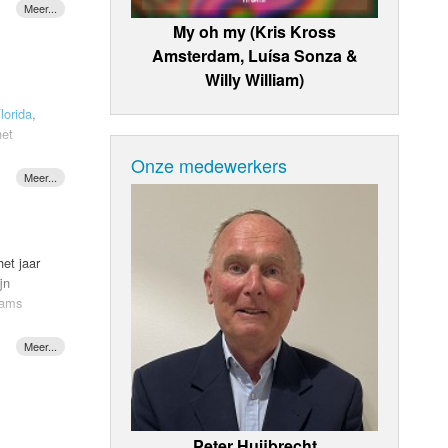
My oh my (Kris Kross
s en
.
Amsterdam, Luísa Sonza &
Willy William)
lorida
,
het
Onze medewerkers
 Zo
el) al
ok
 een
eens in
et jaar
jn
at en
eams
lt dan
k een
at meer
an Elton-
es die
melijk
 ballade
riginele,
Peter Huijbrecht