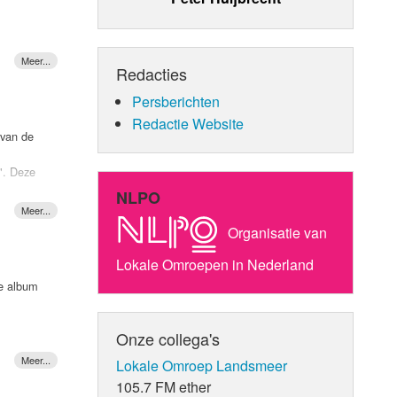
Redacties
Persberichten
Redactie Website
bezingt
 van de
". Deze
n van 24K
NLPO
r heeft
 het
Organisatie van
derslag
Lokale Omroepen in Nederland
 snel.
we album
tijdens
al)
Onze collega's
Lokale Omroep Landsmeer
105.7 FM ether