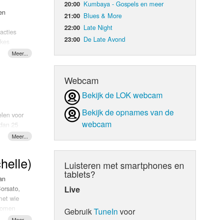
Kumbaya - Gospels en meer
20:00
en
Blues & More
21:00
Late Night
22:00
eacties
 a/d IJssel
De Late Avond
23:00
akes
 met m’n
era. De
niversal
Webcam
in de
n bracht
Bekijk de LOK webcam
n het
Bekijk de opnames van de
elen voor
webcam
 dan 25
tenders
r van
djes kies
hance in
 track
ber
helle)
Luisteren met smartphones en
tablets?
an
o goed
Borsato,
Live
er
met wie
 “Danny
ekomen
oller
Gebruik
TuneIn
voor
 duetten
rack als