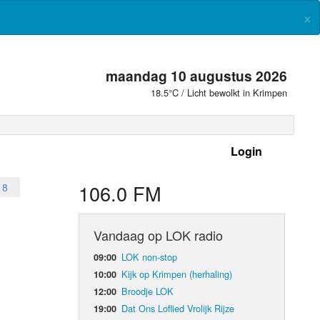
×
maandag 10 augustus 2026
18.5°C / Licht bewolkt in Krimpen
Login
foonnummer en frequenties
106.0 FM
18
Vandaag op LOK radio
en
LOK non-stop
09:00
Kijk op Krimpen (herhaling)
10:00
Broodje LOK
12:00
Dat Ons Loflied Vrolijk Rijze
19:00
eleid Bepalend Orgaan