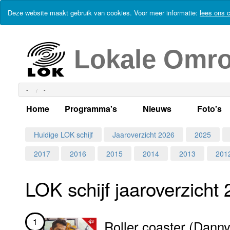
Deze website maakt gebruik van cookies. Voor meer informatie:
lees ons c
Lokale Omr
-
-
Home
Programma's
Nieuws
Foto's
Alle dagen
Actueel Lokaal Nieuw
Algeme
Huidige LOK schijf
Jaaroverzicht 2026
2025
2017
2016
2015
2014
2013
201
Weekschema
LOK nieuws
Evenem
Per dag
Kabelkrant
Progra
Maandag
LOK schijf jaar­over­zicht
Alle programma's
Columns
Smoele
Dinsdag
1
Roller coaster (Dann
Uitzending gemist?
RSS feed
Woensdag