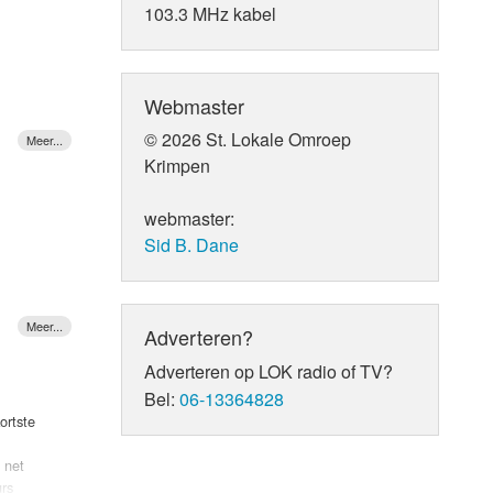
103.3 MHz kabel
loeg de
Webmaster
© 2026 St. Lokale Omroep
Krimpen
ij doet
Dua,
webmaster:
.", een
Sid B. Dane
lkaar,
s op het
exen het
Adverteren?
le Disco
reven om
Adverteren op LOK radio of TV?
Bel:
06-13364828
ortste
et het
John. En
rengt
 net
ng over
urs