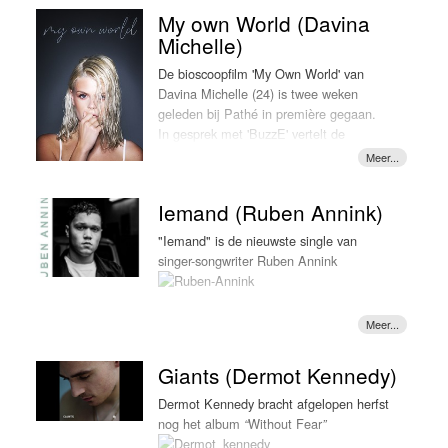
Toen de zangeres onlangs liet weten
de muzikanten goed zat. Dat is ook te danken aan
My own World (Davina
een videoclip voor het nummer te
uitermate gezellige clip waarin we iedereen plezier
Michelle)
hebben gemaakt, waren haar fans
maken. Met een orgel en een krachtig refrein heef
meteen super enthousiast, al werd dit al
Springsteen hier toch wel weer een hit op zijn naa
De bioscoopfilm 'My Own World' van
snel wat minder toen bleek dat om een
Het is een sterk en krachtig rocknummer met oog 
Davina Michelle (24) is twee weken
volledige animatie videoclip zou gaan.
details. Meer van dat binnen iets meer dan een m
geleden bij Pathé in première gegaan.
Lipa, die net als veel andere artiesten,
YEAH -> LOKSCHIJF!!!!!!
.
In gesprek met 'BuzzE' vertelt de
.Maar eerst nu de single "Color" LOKSCHIJF deze
moeite heeft om de juiste middelen te
zangeres hoe ze de opnames van de
vinden voor het maken van een groots
Wat Suzan & Freek en Snelle gemeen hebben, is da
concertregistratie in een lege AFAS Live
opgezette videoclip tijdens corona, is
afkomstig zijn uit Gelderland. Zij komen uit Achterh
heeft beleefd.
Iemand (Ruben Annink)
zelf wél erg tevreden met resultaat. ‘Een
opgegroeid in Gorssel. Ook woonden ze alle drie ni
clip maken met een heel leger aan
stadscentrum, maar aan ‘de overkant’. ‘Den boerenb
“My own World”, de gelijknamige titel
"Iemand" is de nieuwste single van
dansers en producers is nu gewoon nog
daar zo mooi verwoorden. “De Overkant” gaat net h
van haar nieuwe single, is een
singer-songwriter Ruben Annink
niet mogelijk’ laat ze via Twitter weten.
van heimwee naar je jeugd en simpele tijden waari
concertregistratie aangevuld met
Lipa schreef het nummer in
in een dorp van één straat met een café en een ker
documentaire-fragmenten waarin Davina
samenwerking met de songwriters SG
nummer vrolijk en zingt Suzan mee op de aanlokkel
vertelt over zichzelf en haar carrière.
. Het
Lewis en Frances en liet hem
Freek. Ze zingen over deuren en fietsen die niet o
Alles is in één keer opgenomen. "Het
produceren door Stuart Price, een man
geografische kennis over straten en pleinen, en d
was een héle lange dag, maar het is
die in het verleden al meewerkte aan
Giants (Dermot Kennedy)
bossen. Het is een meeslepend, aardig deuntje waa
enorm goed gegaan", zegt de zangeres
hits van Madonna en Kylie Minogue.
nummer heeft hij samen geschreven
meegaat. En dan heb je ook nog rapper Snelle.
enthousiast. Het was voor Davina wel
Dermot Kennedy bracht afgelopen herfst
Kortom, "Hallucinate" -> LOKSCHIJF!
met Gordon Groothedde, die ook de
even wennen om voor een lege zaal zo
nog het album
Without Fear
“
”
productie voor zijn rekening nam. Het
Kortom, LOKSCHIJF bij LOK-Radio!
enthousiast op het podium te staan. "Ik