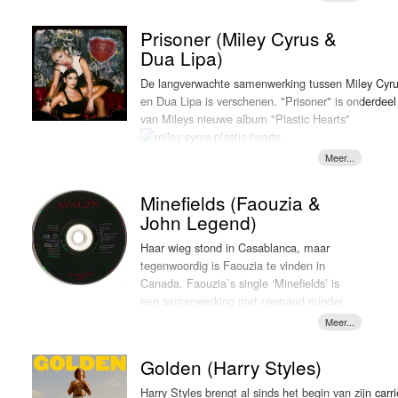
band deelde eerder de eerste single als
doorbrak bij het grote publiek. Na een
echter de tand des tijds en heeft al heel
voorproefje van de nieuwe plaat. In de
aantal succesvolle samenwerkingen in
wat jaren een notering behaald in de
Prisoner (Miley Cyrus &
decembermaand trakteren Mell &
het verleden, een gouden plaat voor
TOP 2000. ‘To love somebody’ is niet
Dua Lipa)
Vintage Future ons opnieuw op een
"Waar ga je heen" en een MTV-award is
alleen door Tim Dawn gecoverd, maar
nieuw nummer, dit keer eentje speciaal
dit de volgende stap in haar muzikale
o.a. ook Lulu, Eric Burdon & Animals,
De langverwachte samenwerking tussen Miley Cyr
voor de feestdagen. Een even soulvol
carrière.
Roberta Flack en Michael Bublé namen
en Dua Lipa is verschenen. "Prisoner" is onderdeel
als kritisch kerstliedje drong zich op aan
Emma over het liedje: “Ik heb zoveel zin
het onder handen. Nu is Tim Dawn met
van Mileys nieuwe album "Plastic Hearts"
Mell & Vintage Future. Niet de
om het kerstgevoel bij mensen thuis te
deze vertolking van 'To love somebody'
verwachte slaybells, violen of klokken,
brengen! Zelf ben ik mega fan van kerst.
LOKSCHIJF!
maar de inmiddels van dit trio bekende
Vandaar dat ik natuurlijk super excited
unieke bounce met warme
ben om mijn eerste eigen kerstsingle uit
Hammondklanken ondersteunen de
Minefields (Faouzia &
te brengen. Een mooie afsluiting van
fantastische stem van Mell in deze
John Legend)
een succesvol jaar waar ik iedereen heel
song. Met als kerstcadeautje een one
erg dankbaar voor ben.” Eerder dit jaar
Haar wieg stond in Casablanca, maar
take gitaarpartij van drummer Ton
werkte de vierentwintigjarige Heesters al
tegenwoordig is Faouzia te vinden in
Dijkman. "It's Christmas" LOKSCHIJF!
samen met Kris Kross Amsterdam en
Canada. Faouzia`s single ‘Minefields’ is
Tino Martin aan "Loop niet weg".
een samenwerking met niemand minder
Daarop volgde in oktober wederom een
dan John Legend
gezamenlijk project met Kriss Kross
Amsterdam. Hiervoor werd acteur en
Golden (Harry Styles)
rapper Bilal Wahib gevraagd om bij te
. Ook
dragen aan "Donderdag".
Harry Styles brengt al sinds het begin van zijn carr