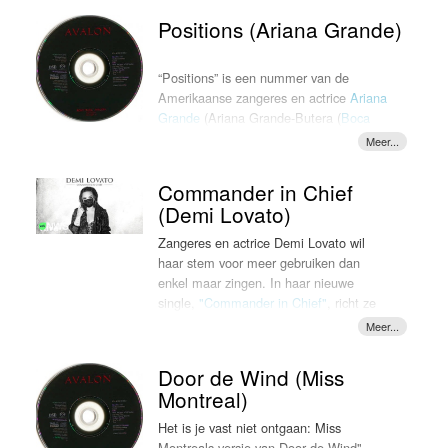
voor hoeft te schamen. De band werkt toe
persoonlijk nummer geworden. Danny:
Positions (Ariana Grande)
naar studio-album nummer tien "Medicine
“Het gaat eigenlijk over dat je denkt dat
at Midnight"
je alles voor elkaar hebt en dingen
verwerkt hebt, maar dat dat eigenlijk
“Positions” is een nummer van de
nog niet zo is. De dood van mijn beide
Amerikaanse zangeres en actrice
Ariana
ouders was altijd heftig. Op een
Grande
(Ariana Grande-Butera (
Boca
gegeven moment denk je: ‘Daar ben ik
Raton
,
Florida
,
26 juni
1993
), dat op
wel overheen’, maar op sommige
vorige week verschenen is via
Republic
momenten is dat niet zo.” De Zeeuwse
Records
. Het nummer is uitgebracht als
Commander in Chief
zanger scoorde vorig jaar een grote hit
de eerste single en het titelnummer van
(Demi Lovato)
met "Rollercoaster", die inmiddels meer
haar aanstaande
zesde studioalbum
, dat
dan 40 miljoen keer beluisterd is op
deze week gepland staat.
Zangeres en actrice Demi Lovato wil
Spotify. "The Weight" LOKSCHIJF.
dat op 5 februari 2021 het levenslicht ziet.
haar stem voor meer gebruiken dan
Die plaat wordt de opvolger van "Concrete
enkel maar zingen. In haar nieuwe
and Gold" uit 2017. Deze week
single,
"Commander in Chief"
, richt ze
LOKSCHIJF!
zich rechtstreeks tot de Amerikaanse
president Donald Trump. Ze steekt haar
[LAST null COLUMNS]
kritiek op zijn aanpak van onder meer de
Door de Wind (Miss
coronacrisis en de rassenongelijkheid in
Montreal)
de VS niet onder stoelen onder banken.
"Commander in Chief, honestly, if I did
Het is je vast niet ontgaan: Miss
the things you do, I couldn't sleep.
Montreals versie van Door de Wind".