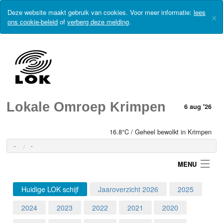
Deze website maakt gebruik van cookies. Voor meer informatie:
lees
×
ons cookie-beleid
of
verberg deze melding
.
Lokale Omroep Krimpen
6 aug '26
16.8°C / Geheel bewolkt in Krimpen
-
-
MENU
Huidige LOK schijf
Jaaroverzicht 2026
2025
Login
2024
2023
2022
2021
2020