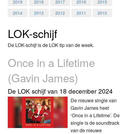
Home
2019
2018
2017
2016
2015
2014
2013
2012
2011
2010
Programma's
LOK-schijf
Nieuws
Foto's
De LOK-schijf is de LOK tip van de week.
Once in a Lifetime
Video
(Gavin James)
Webcam
Info
De LOK schijf van 18 december 2024
De nieuwe single van
Gavin James heet
‘Once in a Lifetime’. De
single is de soundtrack
van de nieuwe