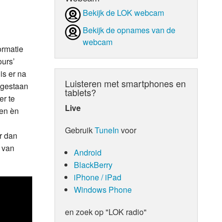
Bekijk de LOK webcam
d Orgaan
Bekijk de opnames van de
webcam
ormatie
urs’
is er na
Luisteren met smartphones en
 gestaan
tablets?
r te
Live
oen èn
Gebruik
TuneIn
voor
r dan
l van
Android
BlackBerry
iPhone / iPad
Windows Phone
en zoek op "LOK radio"