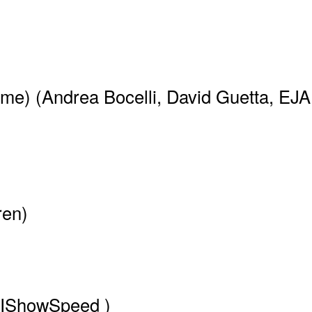
e) (Andrea Bocelli, David Guetta, EJA
ren)
(IShowSpeed )