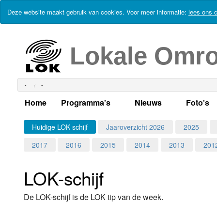
Deze website maakt gebruik van cookies. Voor meer informatie:
lees ons c
Lokale Omr
-
-
Home
Programma's
Nieuws
Foto's
Alle dagen
Actueel Lokaal Nieuw
Algeme
Huidige LOK schijf
Jaaroverzicht 2026
2025
2017
2016
2015
2014
2013
201
Weekschema
LOK nieuws
Evenem
Per dag
Kabelkrant
Progra
Maandag
LOK-schijf
Alle programma's
Columns
Smoele
Dinsdag
De LOK-schijf is de LOK tip van de week.
Uitzending gemist?
RSS feed
Woensdag