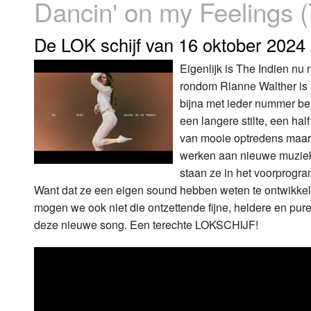
Dancin' on my Feelings (
Luister LOK Live
Donderdag
De LOK schijf van 16 oktober 2024
LOK schijf
Vrijdag
Eigenlijk is The Indien nu
rondom Rianne Walther is 
Oude LOK programma's
Zaterdag
bijna met ieder nummer bet
Zondag
een langere stilte, een ha
van mooie optredens maar 
werken aan nieuwe muziek.
staan ze in het voorprogra
Want dat ze een eigen sound hebben weten te ontwikkelen,
mogen we ook niet die ontzettende fijne, heldere en pure
deze nieuwe song. Een terechte LOKSCHIJF!