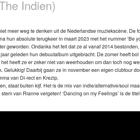
The Indien)
Programmabeleid Bepalen
Weerman
 niet meer weg te denken uit de Nederlandse muziekscène. De f
na hun absolute terugkeer in maart 2023 met het nummer ‘Be yo
Over Krimpen a/d IJssel
er geworden. Ondanks het feit dat ze al vanaf 2014 bestonden, 
lf jaar geleden hun debuutalbum uitgebracht. De zomer heeft bol
het heeft ze er zeker niet van weerhouden om dan toch nog wee
 Gelukkig! Daarbij gaan ze in november een eigen clubtour d
mma van Di-rect en Krezip.
 staat buiten kijf. Het is de mix van indie/alternative/soul maa
 stem van Rianne vergeten! ‘Dancing on my Feelings’ is de tite