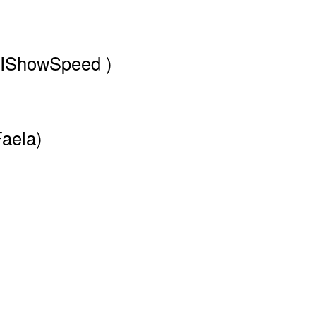
(IShowSpeed )
Faela)