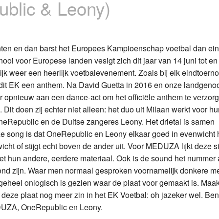
blic & Leony)
Programmabeleid Bepalen
Weerman
en en dan barst het Europees Kampioenschap voetbal dan eind
rnooi voor Europese landen vesigt zich dit jaar van 14 juni tot e
Over Krimpen a/d IJssel
lijk weer een heerlijk voetbalevenement. Zoals bij elk eindtoerno
 dit EK een anthem. Na David Guetta in 2016 en onze landgenoo
jaar opnieuw aan een dance-act om het officiële anthem te verzor
 Dit doen zij echter niet alleen: het duo uit Milaan werkt voor hu
eRepublic en de Duitse zangeres Leony. Het drietal is samen
deze song is dat OneRepublic en Leony elkaar goed in evenwicht
icht of stijgt echt boven de ander uit. Voor MEDUZA lijkt deze s
kt met hun andere, eerdere materiaal. Ook is de sound het nummer
nd zijn. Waar men normaal gesproken voornamelijk donkere m
iet geheel onlogisch is gezien waar de plaat voor gemaakt is. Maakt
oor deze plaat nog meer zin in het EK Voetbal: oh jazeker wel. B
DUZA, OneRepublic en Leony.