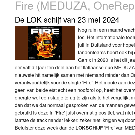
Fire (MEDUZA, OneRepu
Luister LOK Live
Donderdag
De LOK schijf van 23 mei 2024
LOK schijf
Vrijdag
Nog ruim een maand wacht
los. Het internationale toe
Oude LOK programma's
Zaterdag
juli in Duitsland voor hope
Zondag
landenteams hoort ook bij
Garrix in 2020 is het dit 
eer valt dit jaar ten deel aan het Italiaanse duo MEDUZA.
nieuwste hit namelijk samen met niemand minder dan On
verantwoordelijk voor de single 'Fire'. Het mooie aan 
geen van beide eist echt een hoofdrol op, heeft het overw
energie wel een stapje terug te zijn als je het vergelij
dan dat we dat normaal gesproken van de mannen gewe
gebruikt is deze in 'Fire' juist overmatig positief, wat n
laatste de track minder lekker: zeker niet, krijgen wij d
Beluister deze week dan de
LOKSCHIJF
'Fire' van ME