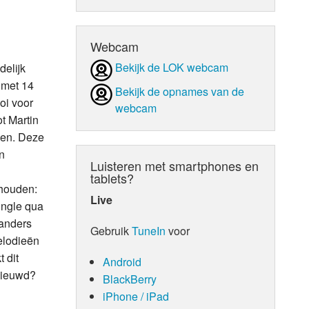
d Orgaan
Webcam
Bekijk de LOK webcam
elijk
n met 14
Bekijk de opnames van de
oi voor
webcam
t Martin
gen. Deze
n
Luisteren met smartphones en
tablets?
 houden:
Live
ingle qua
 anders
Gebruik
TuneIn
voor
elodieën
 dit
Android
enieuwd?
BlackBerry
iPhone / iPad