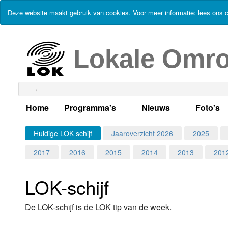
Deze website maakt gebruik van cookies. Voor meer informatie:
lees ons c
Lokale Omr
-
-
Home
Programma's
Nieuws
Foto's
Alle dagen
Actueel Lokaal Nieuw
Algeme
Huidige LOK schijf
Jaaroverzicht 2026
2025
2017
2016
2015
2014
2013
201
Weekschema
LOK nieuws
Evenem
Per dag
Kabelkrant
Progra
Maandag
LOK-schijf
Alle programma's
Columns
Smoele
Dinsdag
De LOK-schijf is de LOK tip van de week.
Uitzending gemist?
RSS feed
Woensdag