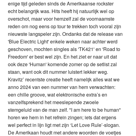
enige tijd geleden sinds de Amerikaanse rockster
echt belangrijk was. Hits heeft hij natuurlijk wel op
overschot, maar voor hemzelf zal de voornaamste
reden om nog eens op tour te trekken toch vooral zijn
nieuwste langspeler zijn. Ondanks dat de release van
'Blue Electric Light' enkele weken naar achter werd
geschoven, mochten singles als 'TK421' en 'Road to
Freedom' er best wel zijn. En het ziet er naar uit dat
ook deze 'Human' komende zomer op de setlist zal
staan, want ook dit nummer luistert lekker weg.
Kravitz’ recentste creatie heeft namelijk alles wat we
anno 2024 van een nummer van hem verwachten:
een chille groove, wat elektronische extra’s en
vanzelfsprekend het meeslepende zwoele
stemgeluid van de man zelf. "I am here to be human"
horen we hem in het refrein zingen; iets dat ergens
wel perfect in lijn ligt met zijn ‘Let Love Rule’-slogan.
De Amerikaan houdt met andere woorden de voetjes