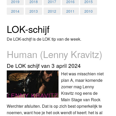
Home
2019
2018
2017
2016
2015
2014
2013
2012
2011
2010
Programma's
LOK-schijf
Nieuws
Foto's
De LOK-schijf is de LOK tip van de week.
Human (Lenny Kravitz)
Video
Webcam
De LOK schijf van 3 april 2024
Het was misschien niet
Info
plan A, maar komende
zomer mag Lenny
Kravitz nog eens de
Main Stage van Rock
Werchter afsluiten. Dat is op zich best opmerkelijk te
noemen, want hoe je het ook wendt of keert: het is al