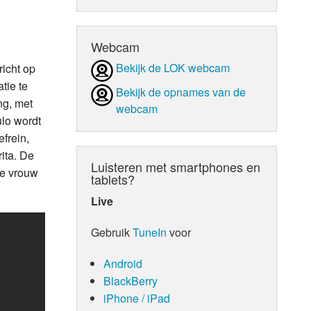
d Orgaan
Webcam
Bekijk de LOK webcam
richt op
tie te
Bekijk de opnames van de
ng, met
webcam
ulo wordt
frein,
ita. De
Luisteren met smartphones en
de vrouw
tablets?
Live
Gebruik
TuneIn
voor
Android
BlackBerry
iPhone / iPad