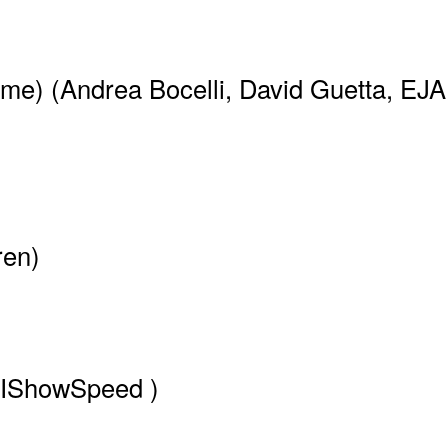
e) (Andrea Bocelli, David Guetta, EJA
ren)
(IShowSpeed )