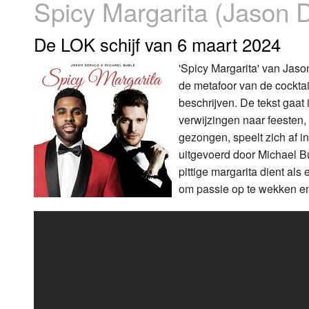
Spicy Margarita (Jason 
Luister LOK Live
Donderdag
De LOK schijf van 6 maart 2024
LOK schijf
Vrijdag
'Spicy Margarita' van Jaso
de metafoor van de cockta
Oude LOK programma's
Zaterdag
beschrijven. De tekst gaat
Zondag
verwijzingen naar feesten,
gezongen, speelt zich af i
uitgevoerd door Michael Bu
pittige margarita dient al
om passie op te wekken e