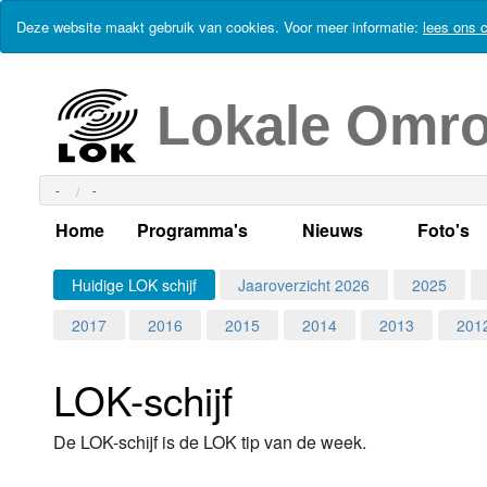
Deze website maakt gebruik van cookies. Voor meer informatie:
lees ons c
Lokale Omr
-
-
Home
Programma's
Nieuws
Foto's
Alle dagen
Actueel Lokaal Nieuw
Algeme
Huidige LOK schijf
Jaaroverzicht 2026
2025
2017
2016
2015
2014
2013
201
Weekschema
LOK nieuws
Evenem
Per dag
Kabelkrant
Progra
Maandag
LOK-schijf
Alle programma's
Columns
Smoele
Dinsdag
De LOK-schijf is de LOK tip van de week.
Uitzending gemist?
RSS feed
Woensdag