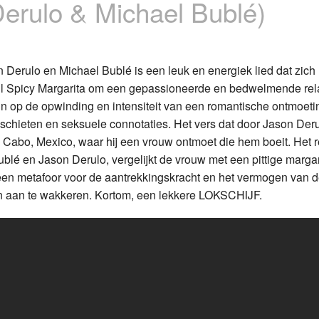
Derulo & Michael Bublé)
Programmabeleid Bepalen
Weerman
n Derulo en Michael Bublé is een leuk en energiek lied dat zich 
il Spicy Margarita om een gepassioneerde en bedwelmende rela
Over Krimpen a/d IJssel
 in op de opwinding en intensiteit van een romantische ontmoeti
 schieten en seksuele connotaties. Het vers dat door Jason Der
n Cabo, Mexico, waar hij een vrouw ontmoet die hem boeit. Het re
blé en Jason Derulo, vergelijkt de vrouw met een pittige margar
s een metafoor voor de aantrekkingskracht en het vermogen van 
n aan te wakkeren. Kortom, een lekkere LOKSCHIJF.