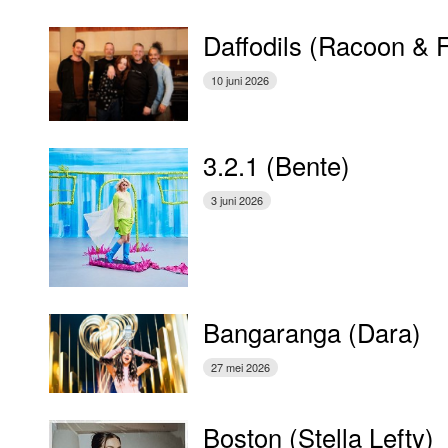
Daffodils (Racoon & 
10 juni 2026
3.2.1 (Bente)
3 juni 2026
Bangaranga (Dara)
27 mei 2026
Boston (Stella Lefty)