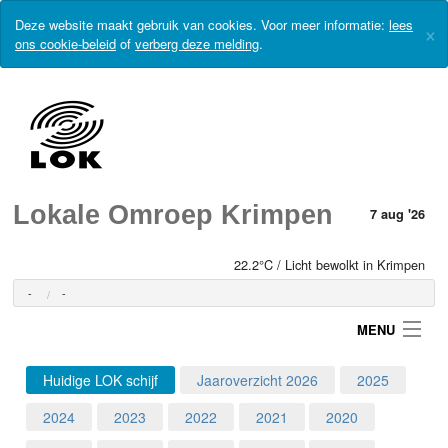
Deze website maakt gebruik van cookies. Voor meer informatie:
lees
×
ons cookie-beleid
of
verberg deze melding
.
Lokale Omroep Krimpen
7 aug '26
22.2°C / Licht bewolkt in Krimpen
-
-
MENU
Huidige LOK schijf
Jaaroverzicht 2026
2025
Login
2024
2023
2022
2021
2020