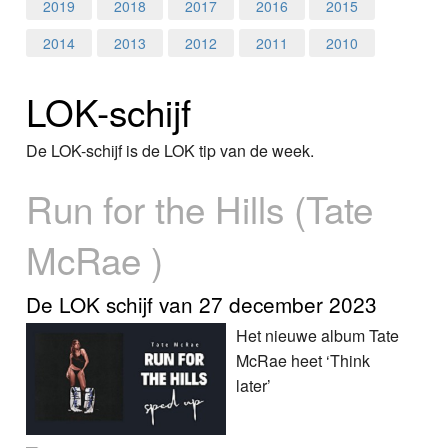
Home
2019
2018
2017
2016
2015
2014
2013
2012
2011
2010
Programma's
LOK-schijf
Nieuws
Foto's
De LOK-schijf is de LOK tip van de week.
Run for the Hills (Tate
Video
McRae )
Webcam
Info
De LOK schijf van 27 december 2023
Het nieuwe album Tate
McRae heet ‘Think
later’