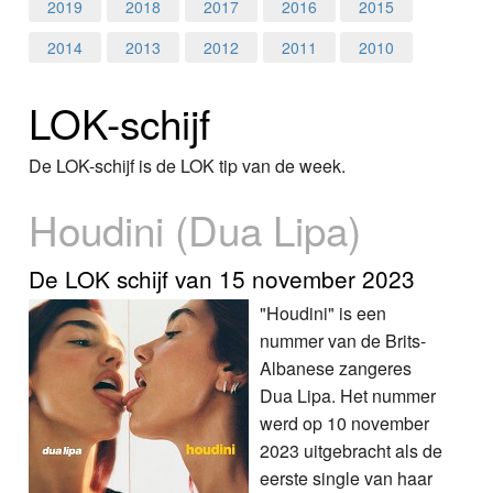
Home
2019
2018
2017
2016
2015
2014
2013
2012
2011
2010
Programma's
LOK-schijf
Nieuws
Foto's
De LOK-schijf is de LOK tip van de week.
Houdini (Dua Lipa)
Video
Webcam
De LOK schijf van 15 november 2023
"Houdini" is een
Info
nummer van de Brits-
Albanese zangeres
Dua Lipa. Het nummer
werd op 10 november
2023 uitgebracht als de
eerste single van haar