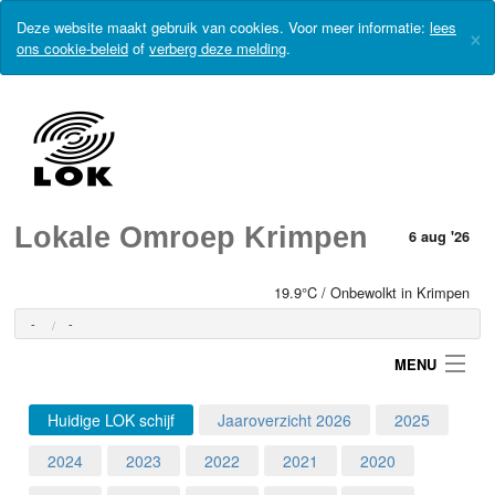
Deze website maakt gebruik van cookies. Voor meer informatie:
lees
×
ons cookie-beleid
of
verberg deze melding
.
Lokale Omroep Krimpen
6 aug '26
19.9°C / Onbewolkt in Krimpen
-
-
MENU
Huidige LOK schijf
Jaaroverzicht 2026
2025
Login
2024
2023
2022
2021
2020