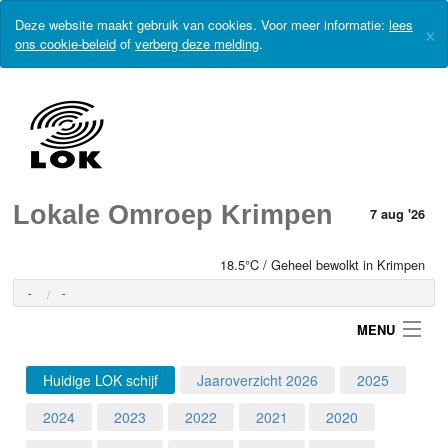
Deze website maakt gebruik van cookies. Voor meer informatie:
lees
×
ons cookie-beleid
of
verberg deze melding
.
Lokale Omroep Krimpen
7 aug '26
18.5°C / Geheel bewolkt in Krimpen
-
-
MENU
Huidige LOK schijf
Jaaroverzicht 2026
2025
Login
2024
2023
2022
2021
2020