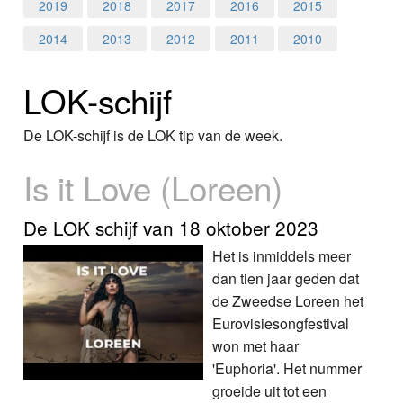
Home
2019
2018
2017
2016
2015
2014
2013
2012
2011
2010
Programma's
LOK-schijf
Nieuws
Foto's
De LOK-schijf is de LOK tip van de week.
Is it Love (Loreen)
Video
Webcam
De LOK schijf van 18 oktober 2023
Het is inmiddels meer
Info
dan tien jaar geden dat
de Zweedse Loreen het
Eurovisiesongfestival
won met haar
'Euphoria'. Het nummer
groeide uit tot een