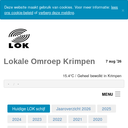
Deze website maakt gebruik van cookies. Voor meer informatie:
lees
×
ons cookie-beleid
of
verberg deze melding
.
Lokale Omroep Krimpen
7 aug '26
15.4°C / Geheel bewolkt in Krimpen
-
-
MENU
Huidige LOK schijf
Jaaroverzicht 2026
2025
Login
2024
2023
2022
2021
2020