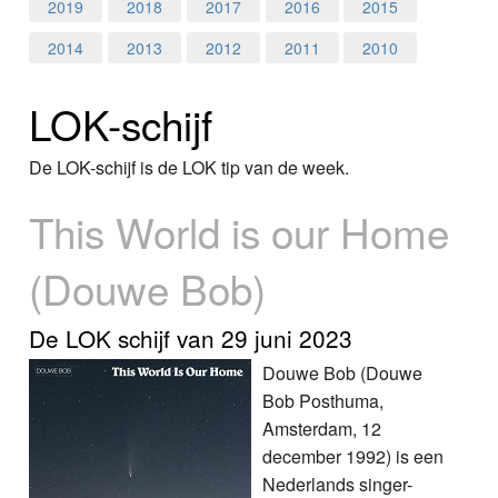
Home
2019
2018
2017
2016
2015
2014
2013
2012
2011
2010
Programma's
LOK-schijf
Nieuws
Foto's
De LOK-schijf is de LOK tip van de week.
This World is our Home
Video
(Douwe Bob)
Webcam
Info
De LOK schijf van 29 juni 2023
Douwe Bob (Douwe
Bob Posthuma,
Amsterdam, 12
december 1992) is een
Nederlands singer-