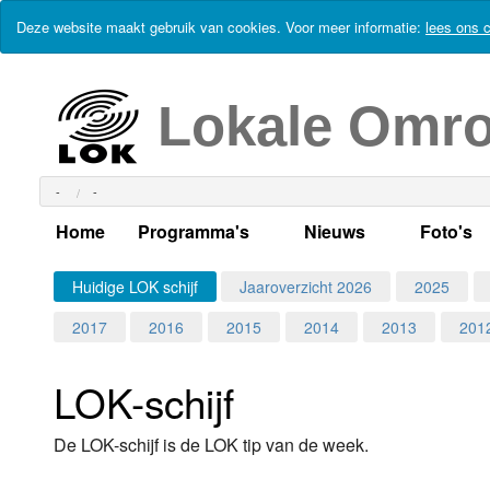
Deze website maakt gebruik van cookies. Voor meer informatie:
lees ons c
Lokale Omr
-
-
Home
Programma's
Nieuws
Foto's
Alle dagen
Actueel Lokaal Nieuw
Algeme
Huidige LOK schijf
Jaaroverzicht 2026
2025
2017
2016
2015
2014
2013
201
Weekschema
LOK nieuws
Evenem
Per dag
Kabelkrant
Progra
Maandag
LOK-schijf
Alle programma's
Columns
Smoele
Dinsdag
De LOK-schijf is de LOK tip van de week.
Uitzending gemist?
RSS feed
Woensdag