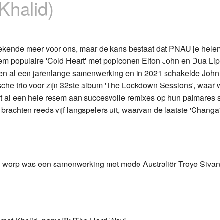
halid)
Programmabeleid Bepalen
Weerman
bekende meer voor ons, maar de kans bestaat dat PNAU je hele
reem populaire 'Cold Heart' met popiconen Elton John en Dua Lip
Over Krimpen a/d IJssel
n al een jarenlange samenwerking en in 2021 schakelde Joh
ische trio voor zijn 32ste album 'The Lockdown Sessions', waar
eft al een hele resem aan succesvolle remixes op hun palmares 
rachten reeds vijf langspelers uit, waarvan de laatste 'Changa
e worp was een samenwerking met mede-Australiër Troye Sivan