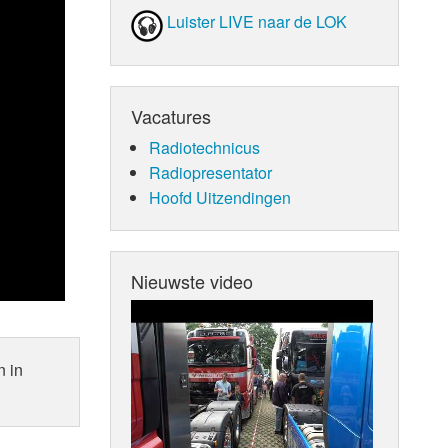
Luister LIVE naar de LOK
Vacatures
Radiotechnicus
Radiopresentator
Hoofd Uitzendingen
Nieuwste video
n in