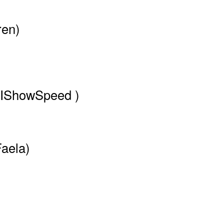
ren)
(IShowSpeed )
Faela)