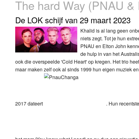
The hard Way (PNAU & K
Luister LOK Live
Donderdag
De LOK schijf van 29 maart 2023
LOK schijf
Vrijdag
Khalid is al lang geen on
niets zegt. Tot je hun ext
Oude LOK programma's
Zaterdag
PNAU en Elton John kenne
Zondag
de hulp in van het Austral
ook die overspeelde 'Cold Heart' op kregen. Het trio he
maar maken zelf ook al sinds 1999 hun eigen muziek en b
2017 dateert
. Hun recentst