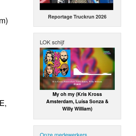
Reportage Truckrun 2026
am)
LOK schijf
My oh my (Kris Kross
E,
Amsterdam, Luísa Sonza &
Willy William)
Onze medewerkers