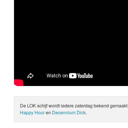
De LOK schijf wordt iedere zaterdag bekend gemaakt 
Happy Hour
en
Decennium Dick
.