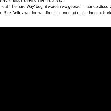
met Khalid, namelijk 'The Hard Way'.
nt dat 'The hard Way' begint worden we gebracht naar de disco 
en Rick Astley worden we direct uitgenodigd om te dansen. Kor