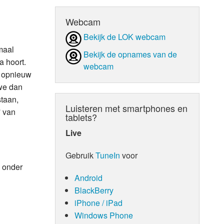
d Orgaan
Webcam
Bekijk de LOK webcam
maal
Bekijk de opnames van de
a hoort.
webcam
n opnieuw
 we dan
staan,
Luisteren met smartphones en
' van
tablets?
Live
Gebruik
TuneIn
voor
 onder
Android
BlackBerry
iPhone / iPad
Windows Phone