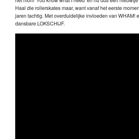
het mom 'You know what I need' en nu dus een nieuwtje 
Haal die rollerskates maar, want vanaf het eerste mome
jaren tachtig. Met overduidelijke invloeden van WHAM! 
dansbare LOKSCHIJF.