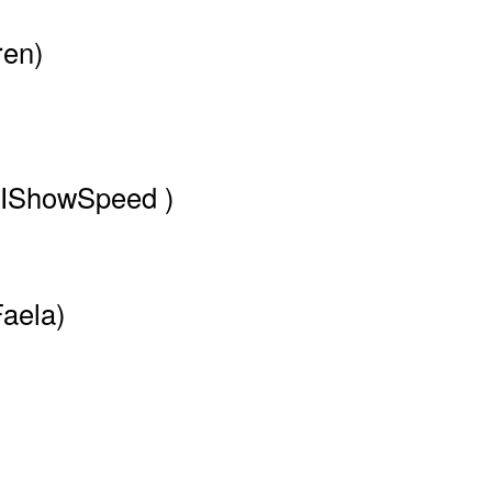
ren)
(IShowSpeed )
Faela)