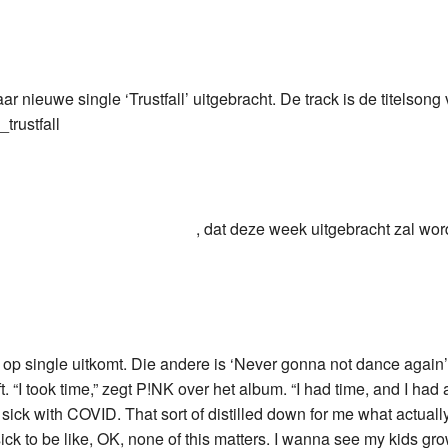
Programmabeleid Bepalen
Weerman
ar nieuwe single ‘Trustfall’ uitgebracht. De track is de titelsong
Over Krimpen a/d IJssel
, dat deze week uitgebracht zal wo
e op single uitkomt. Die andere is ‘Never gonna not dance again’
“I took time,” zegt P!NK over het album. “I had time, and I had a
 sick with COVID. That sort of distilled down for me what actuall
g sick to be like, OK, none of this matters. I wanna see my kids gr