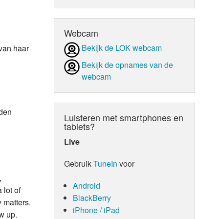
d Orgaan
Webcam
Bekijk de LOK webcam
 van haar
Bekijk de opnames van de
webcam
rden
Luisteren met smartphones en
tablets?
Live
Gebruik
TuneIn
voor
,
Android
 lot of
BlackBerry
y matters.
iPhone / iPad
ow up.