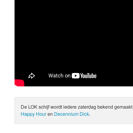
De LOK schijf wordt iedere zaterdag bekend gemaakt 
Happy Hour
en
Decennium Dick
.