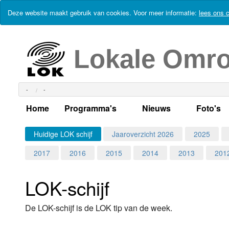
Deze website maakt gebruik van cookies. Voor meer informatie:
lees ons c
Lokale Omr
-
-
Home
Programma's
Nieuws
Foto's
Alle dagen
Actueel Lokaal Nieuw
Algeme
Huidige LOK schijf
Jaaroverzicht 2026
2025
2017
2016
2015
2014
2013
201
Weekschema
LOK nieuws
Evenem
Per dag
Kabelkrant
Progra
Maandag
LOK-schijf
Alle programma's
Columns
Smoele
Dinsdag
De LOK-schijf is de LOK tip van de week.
Uitzending gemist?
RSS feed
Woensdag