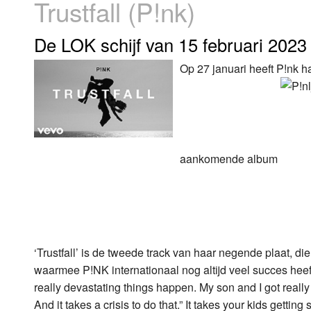
Trustfall (P!nk)
Luister LOK Live
Donderdag
De LOK schijf van 15 februari 2023
LOK schijf
Vrijdag
Op 27 januari heeft P!nk ha
Oude LOK programma's
Zaterdag
Zondag
aankomende album
‘Trustfall’ is de tweede track van haar negende plaat, di
waarmee P!NK internationaal nog altijd veel succes heeft. 
really devastating things happen. My son and I got really
And it takes a crisis to do that.” It takes your kids gettin