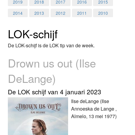
Home
2019
2018
2017
2016
2015
2014
2013
2012
2011
2010
Programma's
LOK-schijf
Nieuws
Foto's
De LOK-schijf is de LOK tip van de week.
Drown us out (Ilse
Video
DeLange)
Webcam
Info
De LOK schijf van 4 januari 2023
Ilse deLange (Ilse
Annoeska de Lange ,
Almelo, 13 mei 1977)