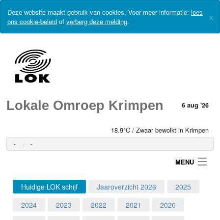
Deze website maakt gebruik van cookies. Voor meer informatie:
lees
×
ons cookie-beleid
of
verberg deze melding
.
Lokale Omroep Krimpen
6 aug '26
18.9°C / Zwaar bewolkt in Krimpen
-
-
MENU
Huidige LOK schijf
Jaaroverzicht 2026
2025
Login
2024
2023
2022
2021
2020