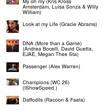
My oh my (Kris Kross
Amsterdam, Luísa Sonza & Willy
William)
Look at my Life (Gracie Abrams)
DNA (More than a Game)
(Andrea Bocelli, David Guetta,
EJAE, Megan Thee Sta)
Passenger (Alex Warren)
Champions (WC 26)
(IShowSpeed )
Daffodils (Racoon & Faela)