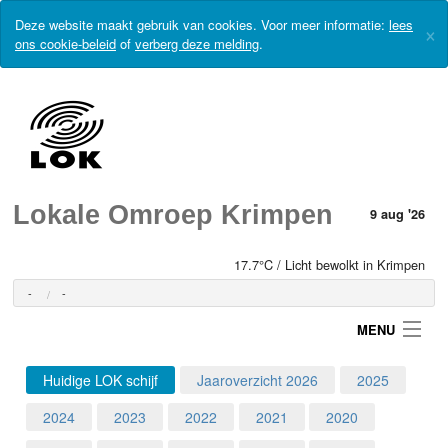
Deze website maakt gebruik van cookies. Voor meer informatie:
lees
×
ons cookie-beleid
of
verberg deze melding
.
Lokale Omroep Krimpen
9 aug '26
17.7°C / Licht bewolkt in Krimpen
-
-
MENU
Huidige LOK schijf
Jaaroverzicht 2026
2025
Login
2024
2023
2022
2021
2020