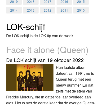
Home
2019
2018
2017
2016
2015
2014
2013
2012
2011
2010
Programma's
LOK-schijf
Nieuws
Foto's
De LOK-schijf is de LOK tip van de week.
Face it alone (Queen)
Video
Webcam
De LOK schijf van 19 oktober 2022
Hun laatste album
Info
dateert van 1991, nu is
Queen terug met een
nieuw nummer. En dat
zelfs met de stem van
Freddie Mercury, die in datzelfde jaar overleed aan
aids. Het is niet de eerste keer dat de overige Queen-