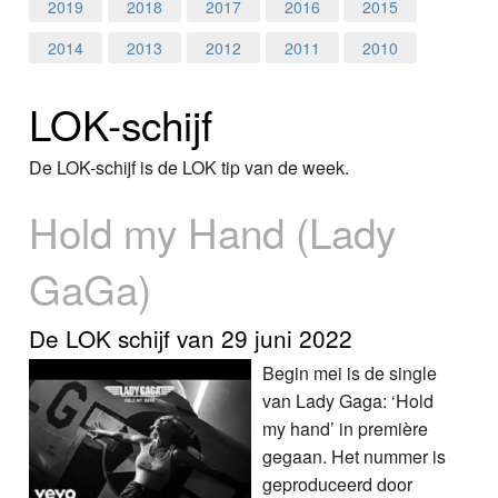
Home
2019
2018
2017
2016
2015
2014
2013
2012
2011
2010
Programma's
LOK-schijf
Nieuws
Foto's
De LOK-schijf is de LOK tip van de week.
Hold my Hand (Lady
Video
GaGa)
Webcam
Info
De LOK schijf van 29 juni 2022
Begin mei is de single
van Lady Gaga: ‘Hold
my hand’ in première
gegaan. Het nummer is
geproduceerd door