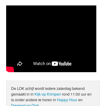
De LOK schijf wordt iedere zaterdag bekend
gemaakt in in
Kijk op Krimpen
rond 11:00 uur en
is onder andere te horen in
Happy Hour
en
Decennium Dick
.