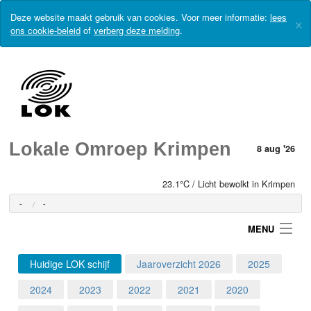
Deze website maakt gebruik van cookies. Voor meer informatie:
lees
×
ons cookie-beleid
of
verberg deze melding
.
Lokale Omroep Krimpen
8 aug '26
23.1°C / Licht bewolkt in Krimpen
-
-
MENU
Huidige LOK schijf
Jaaroverzicht 2026
2025
Login
2024
2023
2022
2021
2020