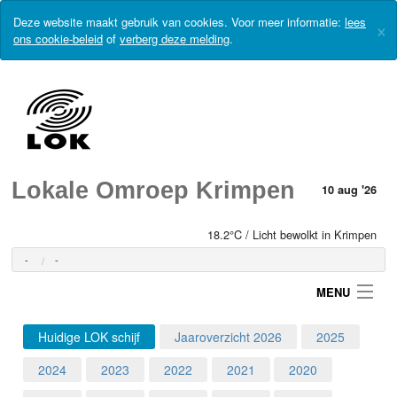
Deze website maakt gebruik van cookies. Voor meer informatie:
lees
×
ons cookie-beleid
of
verberg deze melding
.
Lokale Omroep Krimpen
10 aug '26
18.2°C / Licht bewolkt in Krimpen
-
-
MENU
Huidige LOK schijf
Jaaroverzicht 2026
2025
Login
2024
2023
2022
2021
2020