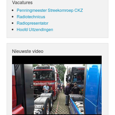
Vacatures
Penningmeester Streekomroep CKZ
Radiotechnicus
Radiopresentator
Hoofd Uitzendingen
Nieuwste video