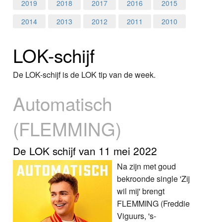
Home
2019
2018
2017
2016
2015
2014
2013
2012
2011
2010
Programma's
LOK-schijf
Nieuws
Foto's
De LOK-schijf is de LOK tip van de week.
Automatisch
Video
(FLEMMING)
Webcam
Vacatures
De LOK schijf van 11 mei 2022
Na zijn met goud
Info
bekroonde single 'Zij
wil mij' brengt
FLEMMING (Freddie
Viguurs, 's-