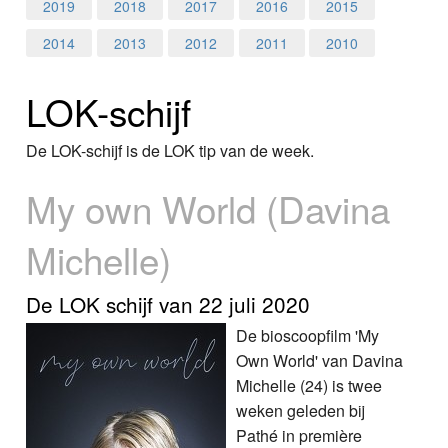
Home
2019
2018
2017
2016
2015
2014
2013
2012
2011
2010
Programma's
LOK-schijf
Nieuws
Foto's
De LOK-schijf is de LOK tip van de week.
My own World (Davina
Video
Michelle)
Webcam
Info
De LOK schijf van 22 juli 2020
De bioscoopfilm 'My
Own World' van Davina
Michelle (24) is twee
weken geleden bij
Pathé in première