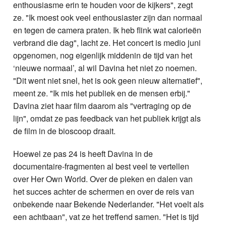
enthousiasme erin te houden voor de kijkers", zegt
ze. "Ik moest ook veel enthousiaster zijn dan normaal
en tegen de camera praten. Ik heb flink wat calorieën
verbrand die dag", lacht ze. Het concert is medio juni
opgenomen, nog eigenlijk middenin de tijd van het
‘nieuwe normaal’, al wil Davina het niet zo noemen.
"Dit went niet snel, het is ook geen nieuw alternatief",
meent ze. "Ik mis het publiek en de mensen erbij."
Davina ziet haar film daarom als "vertraging op de
lijn", omdat ze pas feedback van het publiek krijgt als
de film in de bioscoop draait.
Hoewel ze pas 24 is heeft Davina in de
documentaire-fragmenten al best veel te vertellen
over Her Own World. Over de pieken en dalen van
het succes achter de schermen en over de reis van
onbekende naar Bekende Nederlander. "Het voelt als
een achtbaan", vat ze het treffend samen. "Het is tijd