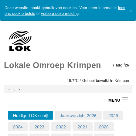
Deze website maakt gebruik van cookies. Voor meer informatie:
lees
×
ons cookie-beleid
of
verberg deze melding
.
Lokale Omroep Krimpen
7 aug '26
15.7°C / Geheel bewolkt in Krimpen
-
-
MENU
Huidige LOK schijf
Jaaroverzicht 2026
2025
Login
2024
2023
2022
2021
2020