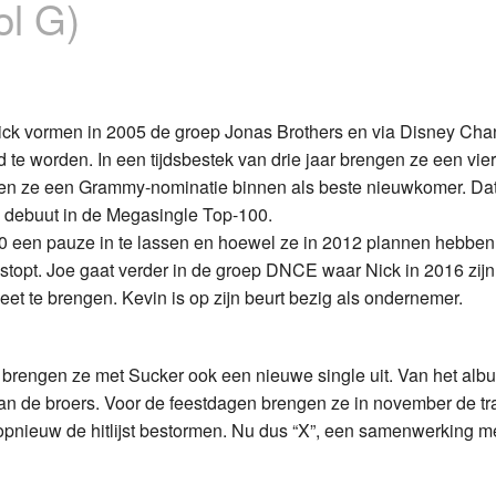
ol G)
Programmabeleid Bepalen
Weerman
ick vormen in 2005 de groep Jonas Brothers en via Disney Cha
Over Krimpen a/d IJssel
 te worden. In een tijdsbestek van drie jaar brengen ze een vier
pen ze een Grammy-nominatie binnen als beste nieuwkomer. Dat
 debuut in de Megasingle Top-100.
10 een pauze in te lassen en hoewel ze in 2012 plannen hebben
estopt. Joe gaat verder in de groep DNCE waar Nick in 2016 zijn
eet te brengen. Kevin is op zijn beurt bezig als ondernemer.
dan brengen ze met Sucker ook een nieuwe single uit. Van het alb
n de broers. Voor de feestdagen brengen ze in november de tr
” opnieuw de hitlijst bestormen. Nu dus “X”, een samenwerking m