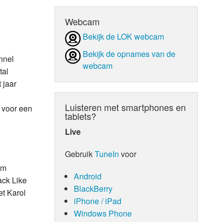
d Orgaan
Webcam
Bekijk de LOK webcam
Bekijk de opnames van de
nnel
webcam
tal
 jaar
Luisteren met smartphones en
 voor een
tablets?
Live
Gebruik
TuneIn
voor
um
Android
ack Like
BlackBerry
et Karol
iPhone / iPad
Windows Phone