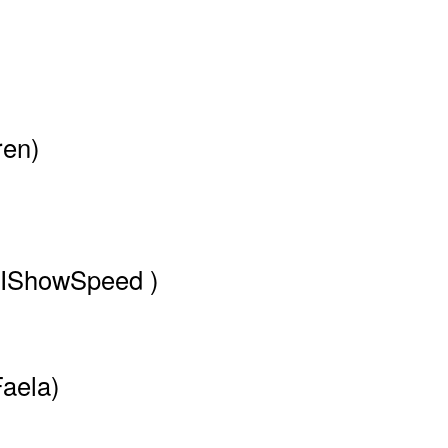
ren)
(IShowSpeed )
Faela)