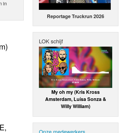
n in
Reportage Truckrun 2026
LOK schijf
am)
My oh my (Kris Kross
Amsterdam, Luísa Sonza &
Willy William)
E,
Onze medewerkers