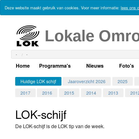
Deze website maakt gebruik van cookies. Voor meer informatie:
lees ons c
Lokale Omr
-
-
Home
Programma's
Nieuws
Foto's
Alle dagen
Actueel Lokaal Nieuw
Algeme
Huidige LOK schijf
Jaaroverzicht 2026
2025
2017
2016
2015
2014
2013
201
Weekschema
LOK nieuws
Evenem
Per dag
Kabelkrant
Progra
Maandag
LOK-schijf
Alle programma's
Columns
Smoele
Dinsdag
De LOK-schijf is de LOK tip van de week.
Uitzending gemist?
RSS feed
Woensdag