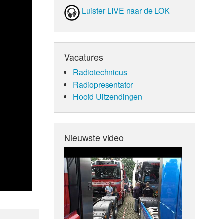
Luister LIVE naar de LOK
Vacatures
Radiotechnicus
Radiopresentator
Hoofd Uitzendingen
Nieuwste video