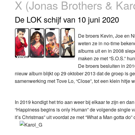
X (Jonas Brothers & Kar
Luister LOK Live
Donderdag
De LOK schijf van 10 juni 2020
LOK schijf
Vrijdag
De broers Kevin, Joe en N
Oude LOK programma's
Zaterdag
weten ze in no-time bekend
albums uit en in 2008 sle
Zondag
maken ze met “S.O.S.” hun
De broers besluiten in 20
nieuw album blijkt op 29 oktober 2013 dat de groep is g
samenwerking met Tove Lo, “Close”, tot een klein hitje w
In 2019 kondigt het trio aan weer bij elkaar te zijn en 
“Happiness begins is only Human” de volgende single va
it’s Christmas” uit voordat ze met “What a Man gotta do