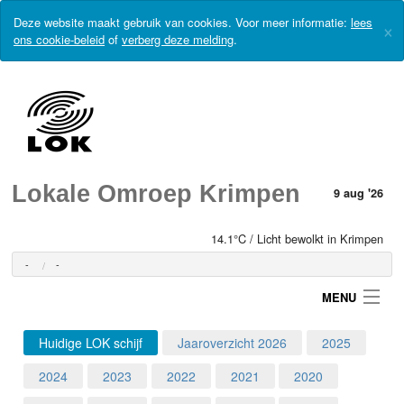
Deze website maakt gebruik van cookies. Voor meer informatie:
lees
×
ons cookie-beleid
of
verberg deze melding
.
Lokale Omroep Krimpen
9 aug '26
14.1°C / Licht bewolkt in Krimpen
-
-
MENU
Huidige LOK schijf
Jaaroverzicht 2026
2025
Login
2024
2023
2022
2021
2020