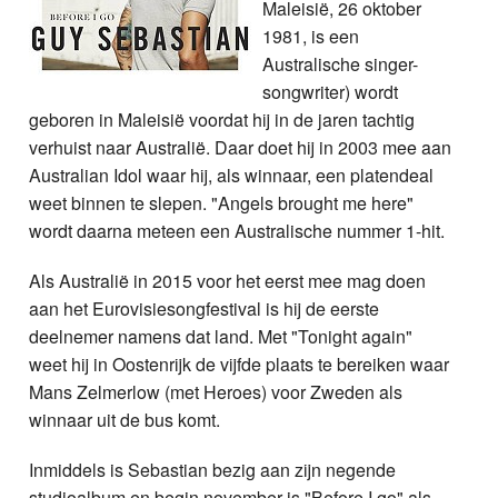
Maleisië, 26 oktober
1981, is een
Australische singer-
songwriter) wordt
geboren in Maleisië voordat hij in de jaren tachtig
verhuist naar Australië. Daar doet hij in 2003 mee aan
Australian Idol waar hij, als winnaar, een platendeal
weet binnen te slepen. "Angels brought me here"
wordt daarna meteen een Australische nummer 1-hit.
Als Australië in 2015 voor het eerst mee mag doen
aan het Eurovisiesongfestival is hij de eerste
deelnemer namens dat land. Met "Tonight again"
weet hij in Oostenrijk de vijfde plaats te bereiken waar
Mans Zelmerlow (met Heroes) voor Zweden als
winnaar uit de bus komt.
Inmiddels is Sebastian bezig aan zijn negende
studioalbum en begin november is "Before I go" als