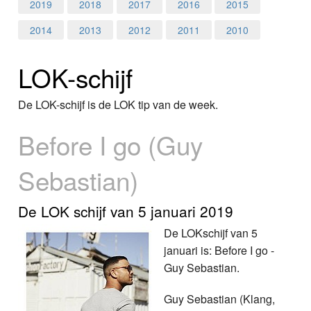
Home
2019
2018
2017
2016
2015
2014
2013
2012
2011
2010
Programma's
LOK-schijf
Nieuws
Foto's
De LOK-schijf is de LOK tip van de week.
Before I go (Guy
Video
Sebastian)
Webcam
Info
De LOK schijf van 5 januari 2019
De LOKschijf van 5
januari is: Before I go -
Guy Sebastian.
Guy Sebastian (Klang,