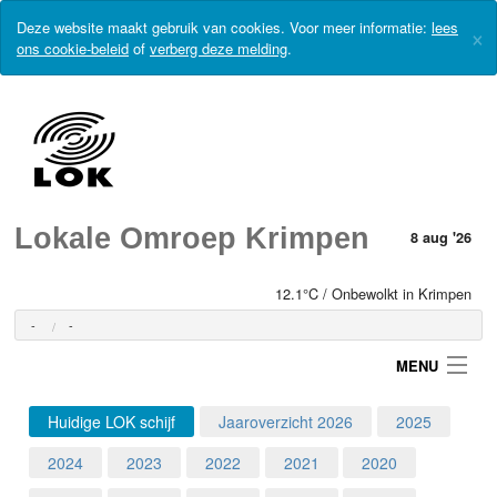
Deze website maakt gebruik van cookies. Voor meer informatie:
lees
×
ons cookie-beleid
of
verberg deze melding
.
Lokale Omroep Krimpen
8 aug '26
12.1°C / Onbewolkt in Krimpen
-
-
MENU
Huidige LOK schijf
Jaaroverzicht 2026
2025
Login
2024
2023
2022
2021
2020