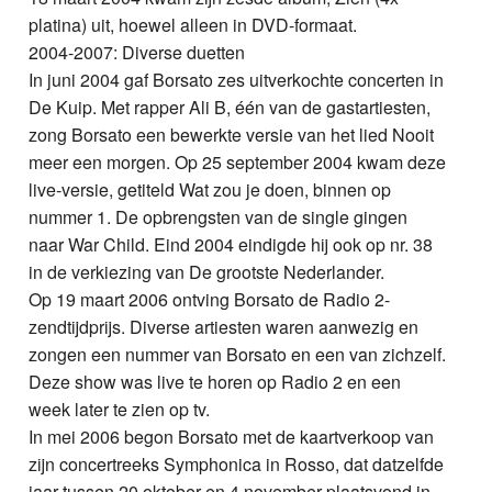
platina) uit, hoewel alleen in DVD-formaat.
2004-2007: Diverse duetten
In juni 2004 gaf Borsato zes uitverkochte concerten in
De Kuip. Met rapper Ali B, één van de gastartiesten,
zong Borsato een bewerkte versie van het lied Nooit
meer een morgen. Op 25 september 2004 kwam deze
live-versie, getiteld Wat zou je doen, binnen op
nummer 1. De opbrengsten van de single gingen
naar War Child. Eind 2004 eindigde hij ook op nr. 38
in de verkiezing van De grootste Nederlander.
Op 19 maart 2006 ontving Borsato de Radio 2-
zendtijdprijs. Diverse artiesten waren aanwezig en
zongen een nummer van Borsato en een van zichzelf.
Deze show was live te horen op Radio 2 en een
week later te zien op tv.
In mei 2006 begon Borsato met de kaartverkoop van
zijn concertreeks Symphonica in Rosso, dat datzelfde
jaar tussen 20 oktober en 4 november plaatsvond in