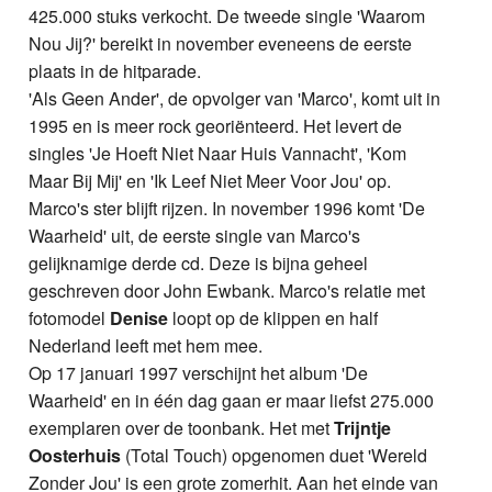
425.000 stuks verkocht. De tweede single 'Waarom
Nou Jij?' bereikt in november eveneens de eerste
plaats in de hitparade.
'Als Geen Ander', de opvolger van 'Marco', komt uit in
1995 en is meer rock georiënteerd. Het levert de
singles 'Je Hoeft Niet Naar Huis Vannacht', 'Kom
Maar Bij Mij' en 'Ik Leef Niet Meer Voor Jou' op.
Marco's ster blijft rijzen. In november 1996 komt 'De
Waarheid' uit, de eerste single van Marco's
gelijknamige derde cd. Deze is bijna geheel
geschreven door John Ewbank. Marco's relatie met
fotomodel
Denise
loopt op de klippen en half
Nederland leeft met hem mee.
Op 17 januari 1997 verschijnt het album 'De
Waarheid' en in één dag gaan er maar liefst 275.000
exemplaren over de toonbank. Het met
Trijntje
Oosterhuis
(Total Touch) opgenomen duet 'Wereld
Zonder Jou' is een grote zomerhit. Aan het einde van