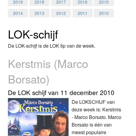
Home
2019
2018
2017
2016
2015
2014
2013
2012
2011
2010
Programma's
LOK-schijf
Nieuws
Foto's
De LOK-schijf is de LOK tip van de week.
Kerstmis (Marco
Video
Borsato)
Webcam
Info
De LOK schijf van 11 december 2010
De LOKSCHIJF van
deze week is: Kerstmis
- Marco Borsato. Marco
Borsato is één van
meest populaire