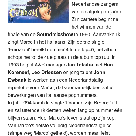
Nederlandse zangers
van de afgelopen jaren.
Zijn carrière begint na
het winnen van de
finale van de
Soundmixshow
in 1990. Aanvankelijk
zingt Marco in het Italiaans. Zijn eerste single
'Emozioni' bereikt nummer 4 in de top40, het album
schopt het tot de 48e plaats in de album top100. In
1993 begint A&R manager
Jan Tekstra
met
Han
Koreneef
,
Leo Driessen
en jong talent
John
Ewbank
te werken aan een Nederlandstalig
repertoire voor Marco, dat voornamelijk bestaat uit
bewerkingen van Italiaanse popnummers.
In juli 1994 komt de single 'Dromen Zijn Bedrog' uit
en zal uiteindelijk dertien weken lang op nummer één
blijven staan. Heel Marco's leven staat op zijn kop.
Van Marco's eerste volledig Nederlandstalige cd
(simpelweg 'Marco' getiteld), worden maar liefst