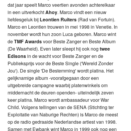
dat jaar speelt Marco veertien avonden achterelkaar
in een uitverkocht
Ahoy
. Marco vindt een nieuw
liefdesgeluk bij
Leontien Ruiters
(Rad van Fortuin).
Marco en Leontien trouwen in mei 1998 in Venetie. In
november wordt hun zoon Luca geboren. Marco wint
de
TMF Awards
voor Beste Zanger en Beste Album
(De Waarheid). Even later sleept hij ook nog
twee
Edisons
in de wacht voor Beste Zanger en de
Publieksprijs voor de Beste Single ('Wereld Zonder
Jou'). De single 'De Bestemming' wordt platina. Het
gelijknamige album -voorafgegaan door een
uitgebreide campagne waarbij platenwinkels om
middernacht de deuren openden- uiteindelijk zeven
keer platina. Marco wordt ambassadeur voor War
Child. Volgens tellingen van de SENA (Stichting ter
Exploitatie van Naburige Rechten) is Marco de meest
op de radio gedraaide Nederlandse artiest van 1998.
Samen met Ewbank wint Marco in 1999 ook nog een