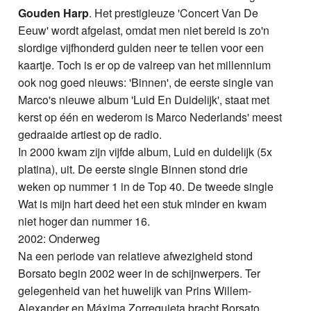
Gouden Harp
. Het prestigieuze 'Concert Van De
Eeuw' wordt afgelast, omdat men niet bereid is zo'n
slordige vijfhonderd gulden neer te tellen voor een
kaartje. Toch is er op de valreep van het millennium
ook nog goed nieuws: 'Binnen', de eerste single van
Marco's nieuwe album 'Luid En Duidelijk', staat met
kerst op één en wederom is Marco Nederlands' meest
gedraaide artiest op de radio.
In 2000 kwam zijn vijfde album, Luid en duidelijk (5x
platina), uit. De eerste single Binnen stond drie
weken op nummer 1 in de Top 40. De tweede single
Wat is mijn hart deed het een stuk minder en kwam
niet hoger dan nummer 16.
2002: Onderweg
Na een periode van relatieve afwezigheid stond
Borsato begin 2002 weer in de schijnwerpers. Ter
gelegenheid van het huwelijk van Prins Willem-
Alexander en Máxima Zorreguieta bracht Borsato