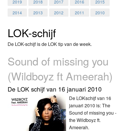
Home
2019
2018
2017
2016
2015
2014
2013
2012
2011
2010
Programma's
LOK-schijf
Nieuws
Foto's
De LOK-schijf is de LOK tip van de week.
Sound of missing you
Video
(Wildboyz ft Ameerah)
Webcam
Info
De LOK schijf van 16 januari 2010
De LOKschijf van 16
januari 2010 is: The
Sound of missing you -
the Wildboyz ft.
Ameerah.