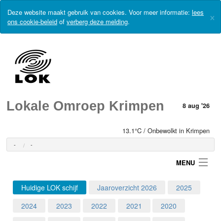
Deze website maakt gebruik van cookies. Voor meer informatie:
lees
×
ons cookie-beleid
of
verberg deze melding
.
Lokale Omroep Krimpen
8 aug '26
13.1°C / Onbewolkt in Krimpen
-
-
MENU
Huidige LOK schijf
Jaaroverzicht 2026
2025
Login
2024
2023
2022
2021
2020