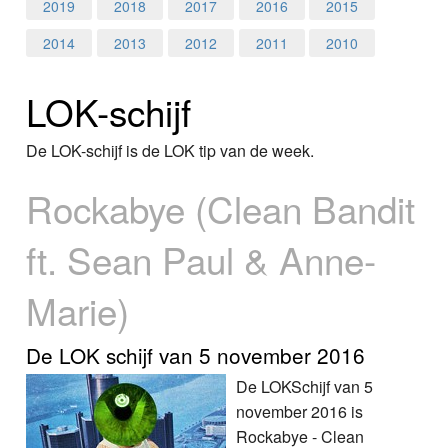
Home
2019
2018
2017
2016
2015
2014
2013
2012
2011
2010
Programma's
LOK-schijf
Nieuws
Foto's
De LOK-schijf is de LOK tip van de week.
Rockabye (Clean Bandit
Video
ft. Sean Paul & Anne-
Webcam
Info
Marie)
De LOK schijf van 5 november 2016
De LOKSchijf van 5
november 2016 is
Rockabye - Clean