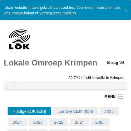
Deze website maakt gebruik van cookies. Voor meer informatie:
lees
×
ons cookie-beleid
of
verberg deze melding
.
Lokale Omroep Krimpen
10 aug '26
22.7°C / Licht bewolkt in Krimpen
-
-
MENU
Huidige LOK schijf
Jaaroverzicht 2026
2025
Login
2024
2023
2022
2021
2020