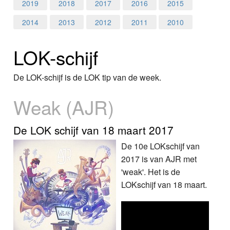
Home
2019
2018
2017
2016
2015
2014
2013
2012
2011
2010
Programma's
LOK-schijf
Nieuws
Foto's
De LOK-schijf is de LOK tip van de week.
Weak (AJR)
Video
Webcam
De LOK schijf van 18 maart 2017
De 10e LOKschijf van
Vacatures
2017 is van AJR met
'weak'. Het is de
Info
LOKschijf van 18 maart.