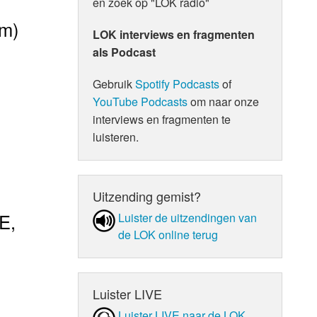
en zoek op "LOK radio"
am)
LOK interviews en fragmenten
als Podcast
Gebruik
Spotify Podcasts
of
YouTube Podcasts
om naar onze
interviews en fragmenten te
luisteren.
Uitzending gemist?
E,
Luister de uit­zen­din­gen van
de LOK online terug
Luister LIVE
Luister LIVE naar de LOK