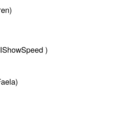
ren)
(IShowSpeed )
Faela)