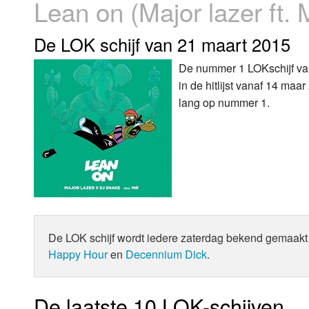
Lean on (Major lazer ft.
Luister LOK Live
Donderdag
De LOK schijf van 21 maart 2015
LOK schijf
Vrijdag
De nummer 1 LOKschijf van
in de hitlijst vanaf 14 ma
Oude LOK programma's
Zaterdag
lang op nummer 1.
Zondag
De LOK schijf wordt iedere zaterdag bekend gemaakt 
Happy Hour
en
Decennium Dick
.
De laatste 10 LOK-schijven