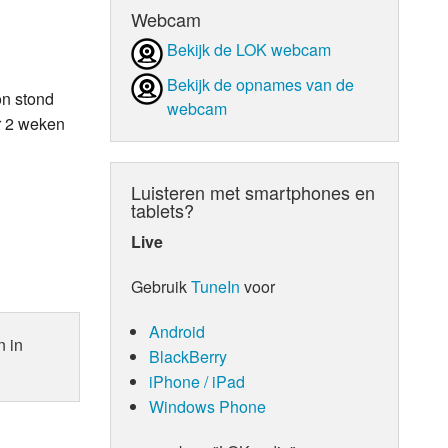
Webcam
d Orgaan
Bekijk de LOK webcam
Bekijk de opnames van de
on stond
webcam
er 2 weken
Luisteren met smartphones en
tablets?
Live
Gebruik
TuneIn
voor
Android
n in
BlackBerry
iPhone / iPad
Windows Phone