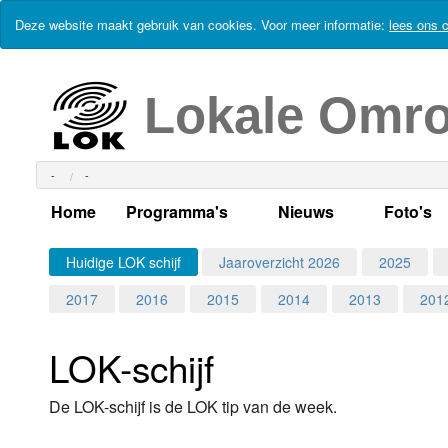
Deze website maakt gebruik van cookies. Voor meer informatie:
lees ons c
Lokale Omr
-
-
Home
Programma's
Nieuws
Foto's
Alle dagen
Actueel Lokaal Nieuw
Algeme
Huidige LOK schijf
Jaaroverzicht 2026
2025
2017
2016
2015
2014
2013
201
Weekschema
LOK nieuws
Evenem
Per dag
Kabelkrant
Progra
Maandag
LOK-schijf
Alle programma's
Columns
Smoele
Dinsdag
De LOK-schijf is de LOK tip van de week.
Uitzending gemist?
RSS feed
Woensdag