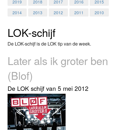
Home
2019
2018
2017
2016
2015
2014
2013
2012
2011
2010
Programma's
LOK-schijf
Nieuws
Foto's
De LOK-schijf is de LOK tip van de week.
Later als ik groter ben
Video
(Blof)
Webcam
Info
De LOK schijf van 5 mei 2012