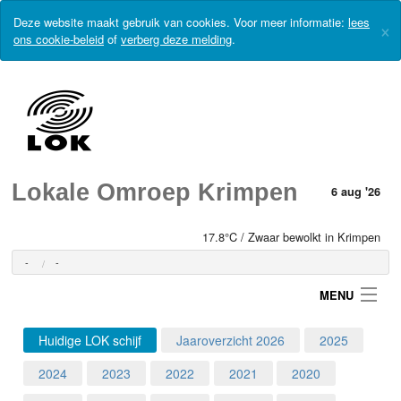
Deze website maakt gebruik van cookies. Voor meer informatie:
lees
×
ons cookie-beleid
of
verberg deze melding
.
Lokale Omroep Krimpen
6 aug '26
17.8°C / Zwaar bewolkt in Krimpen
-
-
MENU
Huidige LOK schijf
Jaaroverzicht 2026
2025
Login
2024
2023
2022
2021
2020