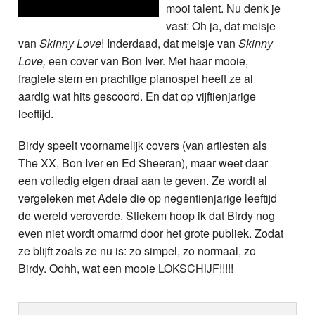
mooi talent. Nu denk je
vast: Oh ja, dat meisje
van
Skinny Love
! Inderdaad, dat meisje van
Skinny
Love,
een cover van Bon Iver. Met haar mooie,
fragiele stem en prachtige pianospel heeft ze al
aardig wat hits gescoord. En dat op vijftienjarige
leeftijd.
Birdy speelt voornamelijk covers (van artiesten als
The XX, Bon Iver en Ed Sheeran), maar weet daar
een volledig eigen draai aan te geven. Ze wordt al
vergeleken met Adele die op negentienjarige leeftijd
de wereld veroverde. Stiekem hoop ik dat Birdy nog
even niet wordt omarmd door het grote publiek. Zodat
ze blijft zoals ze nu is: zo simpel, zo normaal, zo
Birdy. Oohh, wat een mooie LOKSCHIJF!!!!!