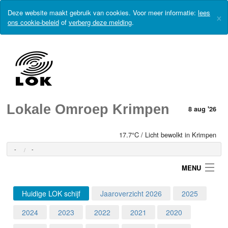
Deze website maakt gebruik van cookies. Voor meer informatie:
lees
×
ons cookie-beleid
of
verberg deze melding
.
Lokale Omroep Krimpen
8 aug '26
17.7°C / Licht bewolkt in Krimpen
-
-
MENU
Huidige LOK schijf
Jaaroverzicht 2026
2025
Login
2024
2023
2022
2021
2020