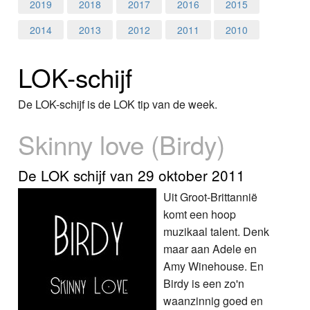
Home
2019
2018
2017
2016
2015
2014
2013
2012
2011
2010
Programma's
LOK-schijf
Nieuws
Foto's
De LOK-schijf is de LOK tip van de week.
Skinny love (Birdy)
Video
Webcam
De LOK schijf van 29 oktober 2011
Uit Groot-Brittannië
Info
komt een hoop
muzikaal talent. Denk
maar aan Adele en
Amy Winehouse. En
Birdy is een zo'n
waanzinnig goed en