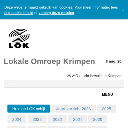
Deze website maakt gebruik van cookies. Voor meer informatie:
lees
×
ons cookie-beleid
of
verberg deze melding
.
Lokale Omroep Krimpen
8 aug '26
25.2°C / Licht bewolkt in Krimpen
-
-
MENU
Huidige LOK schijf
Jaaroverzicht 2026
2025
Login
2024
2023
2022
2021
2020