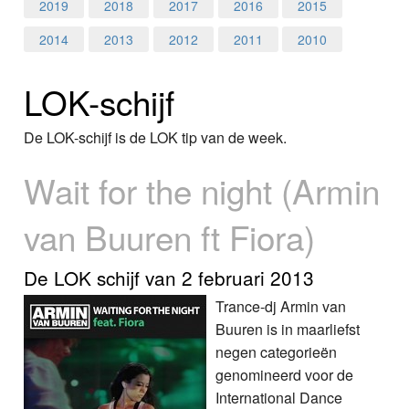
Home
2019
2018
2017
2016
2015
2014
2013
2012
2011
2010
Programma's
LOK-schijf
Nieuws
Foto's
De LOK-schijf is de LOK tip van de week.
Wait for the night (Armin
Video
van Buuren ft Fiora)
Webcam
Info
De LOK schijf van 2 februari 2013
Trance-dj Armin van
Buuren is in maarliefst
negen categorieën
genomineerd voor de
International Dance