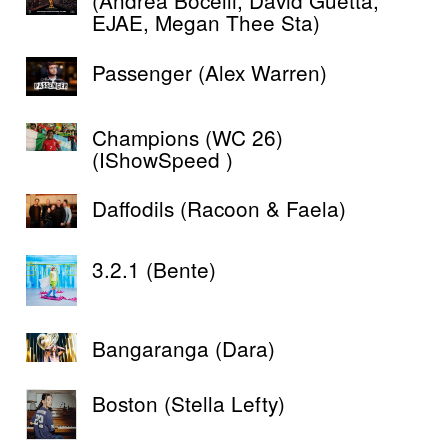
(Andrea Bocelli, David Guetta,
EJAE, Megan Thee Sta)
Passenger (Alex Warren)
Champions (WC 26)
(IShowSpeed )
Daffodils (Racoon & Faela)
3.2.1 (Bente)
Bangaranga (Dara)
Boston (Stella Lefty)