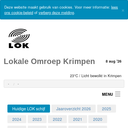
Deze website maakt gebruik van cookies. Voor meer informatie:
lees
×
ons cookie-beleid
of
verberg deze melding
.
Lokale Omroep Krimpen
8 aug '26
23°C / Licht bewolkt in Krimpen
-
-
MENU
Huidige LOK schijf
Jaaroverzicht 2026
2025
Login
2024
2023
2022
2021
2020