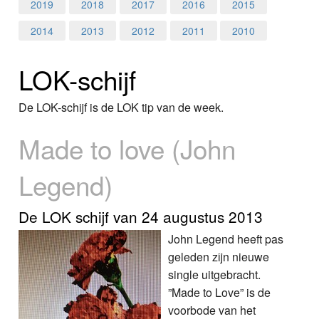
Home
2019
2018
2017
2016
2015
2014
2013
2012
2011
2010
Programma's
LOK-schijf
Nieuws
Foto's
De LOK-schijf is de LOK tip van de week.
Made to love (John
Video
Legend)
Webcam
Info
De LOK schijf van 24 augustus 2013
John Legend heeft pas
geleden zijn nieuwe
single uitgebracht.
”Made to Love” is de
voorbode van het