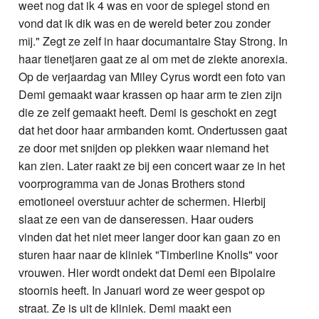
weet nog dat ik 4 was en voor de spiegel stond en
vond dat ik dik was en de wereld beter zou zonder
mij." Zegt ze zelf in haar documantaire Stay Strong. In
haar tienetjaren gaat ze al om met de ziekte anorexia.
Op de verjaardag van Miley Cyrus wordt een foto van
Demi gemaakt waar krassen op haar arm te zien zijn
die ze zelf gemaakt heeft. Demi is geschokt en zegt
dat het door haar armbanden komt. Ondertussen gaat
ze door met snijden op plekken waar niemand het
kan zien. Later raakt ze bij een concert waar ze in het
voorprogramma van de Jonas Brothers stond
emotioneel overstuur achter de schermen. Hierbij
slaat ze een van de danseressen. Haar ouders
vinden dat het niet meer langer door kan gaan zo en
sturen haar naar de kliniek "Timberline Knolls" voor
vrouwen. Hier wordt ondekt dat Demi een Bipolaire
stoornis heeft. In Januari word ze weer gespot op
straat. Ze is uit de kliniek. Demi maakt een