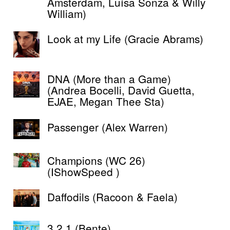
Amsterdam, Luísa Sonza & Willy
William)
Look at my Life (Gracie Abrams)
DNA (More than a Game)
(Andrea Bocelli, David Guetta,
EJAE, Megan Thee Sta)
Passenger (Alex Warren)
Champions (WC 26)
(IShowSpeed )
Daffodils (Racoon & Faela)
3.2.1 (Bente)