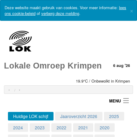
Deze website maakt gebruik van cookies. Voor meer informatie:
lees
×
ons cookie-beleid
of
verberg deze melding
.
Lokale Omroep Krimpen
6 aug '26
19.9°C / Onbewolkt in Krimpen
-
-
MENU
Huidige LOK schijf
Jaaroverzicht 2026
2025
Login
2024
2023
2022
2021
2020