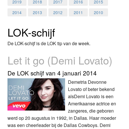
Home
2019
2018
2017
2016
2015
2014
2013
2012
2011
2010
Programma's
LOK-schijf
Nieuws
Foto's
De LOK-schijf is de LOK tip van de week.
Let it go (Demi Lovato)
Video
Webcam
De LOK schijf van 4 januari 2014
Demetria Devonne
Info
Lovato of beter bekend
alsDemi Lovato is een
Amerikaanse actrice en
zangeres, die geboren
werd op 20 augustus in 1992, in Dallas. Haar moeder
was een cheerleader bij de Dallas Cowboys. Demi