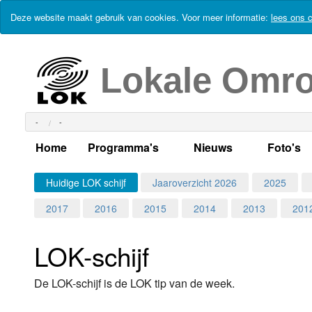
Deze website maakt gebruik van cookies. Voor meer informatie:
lees ons c
Lokale Omr
-
-
Home
Programma's
Nieuws
Foto's
Alle dagen
Actueel Lokaal Nieuw
Algeme
Huidige LOK schijf
Jaaroverzicht 2026
2025
2017
2016
2015
2014
2013
201
Weekschema
LOK nieuws
Evenem
Per dag
Kabelkrant
Progra
Maandag
LOK-schijf
Alle programma's
Columns
Smoele
Dinsdag
De LOK-schijf is de LOK tip van de week.
Uitzending gemist?
RSS feed
Woensdag