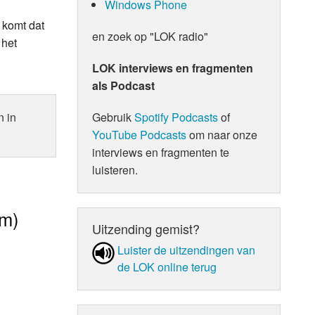
Windows Phone
 komt dat
en zoek op "LOK radio"
 het
LOK interviews en fragmenten
als Podcast
Gebruik
Spotify Podcasts
of
n in
YouTube Podcasts
om naar onze
interviews en fragmenten te
luisteren.
am)
Uitzending gemist?
Luister de uit­zen­din­gen van
de LOK online terug