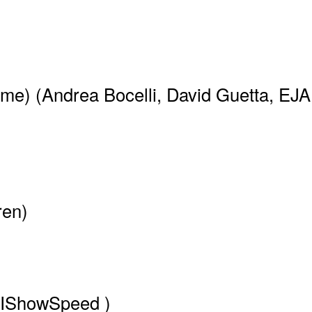
e) (Andrea Bocelli, David Guetta, EJA
ren)
(IShowSpeed )