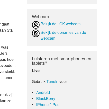
d Orgaan
Webcam
Bekijk de LOK webcam
' gaat
 aan Sta
Bekijk de opnames van de
webcam
e was
 Gers
Luisteren met smartphones en
 pas hoe
tablets?
 opvoeden.
Live
ersterkt.
t tranen
Gebruik
TuneIn
voor
Android
druk zijn
BlackBerry
 kan zo
iPhone / iPad