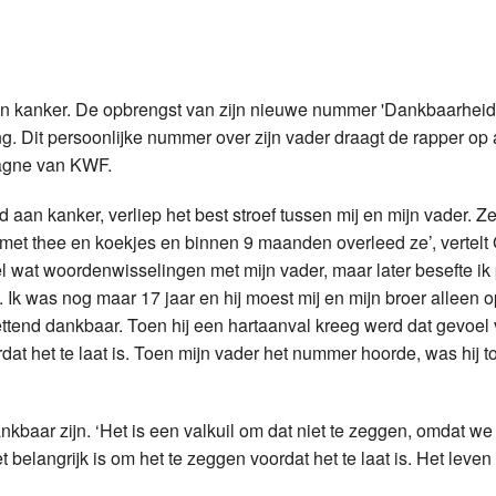
Programmabeleid Bepalen
Weerman
en kanker. De opbrengst van zijn nieuwe nummer 'Dankbaarheid
. Dit persoonlijke nummer over zijn vader draagt de rapper op
Over Krimpen a/d IJssel
agne van KWF.
 aan kanker, verliep het best stroef tussen mij en mijn vader. Z
jd met thee en koekjes en binnen 9 maanden overleed ze’, vertelt
l wat woordenwisselingen met mijn vader, maar later besefte ik
. Ik was nog maar 17 jaar en hij moest mij en mijn broer alleen
tend dankbaar. Toen hij een hartaanval kreeg werd dat gevoel v
at het te laat is. Toen mijn vader het nummer hoorde, was hij to
kbaar zijn. ‘Het is een valkuil om dat niet te zeggen, omdat we 
 belangrijk is om het te zeggen voordat het te laat is. Het leven