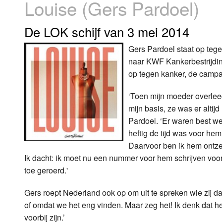
Louise (Gers Pardoel)
Luister LOK Live
Donderdag
De LOK schijf van 3 mei 2014
LOK schijf
Vrijdag
Gers Pardoel staat op teg
naar KWF Kankerbestrijding
Oude LOK programma's
Zaterdag
op tegen kanker, de camp
Zondag
‘Toen mijn moeder overleed
mijn basis, ze was er alti
Pardoel. ‘Er waren best we
heftig de tijd was voor hem
Daarvoor ben ik hem ontzet
Ik dacht: ik moet nu een nummer voor hem schrijven voord
toe geroerd.'
Gers roept Nederland ook op om uit te spreken wie zij dan
of omdat we het eng vinden. Maar zeg het! Ik denk dat het
voorbij zijn.’