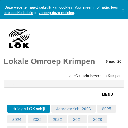
Deze website maakt gebruik van cookies. Voor meer informatie:
lees
×
ons cookie-beleid
of
verberg deze melding
.
Lokale Omroep Krimpen
8 aug '26
17.1°C / Licht bewolkt in Krimpen
-
-
MENU
Huidige LOK schijf
Jaaroverzicht 2026
2025
Login
2024
2023
2022
2021
2020