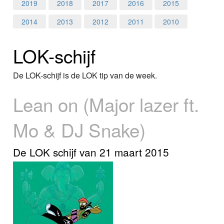
Home
2019
2018
2017
2016
2015
2014
2013
2012
2011
2010
Programma's
LOK-schijf
Nieuws
Foto's
De LOK-schijf is de LOK tip van de week.
Lean on (Major lazer ft.
Video
Mo & DJ Snake)
Webcam
Info
De LOK schijf van 21 maart 2015